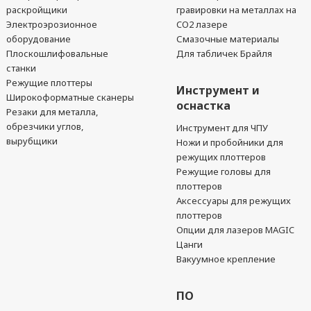
раскройщики
гравировки на металлах на
Электроэрозионное
CO2 лазере
оборудование
Смазочные материалы
Плоскошлифовальные
Для табличек Брайля
станки
Режущие плоттеры
Инструмент и
Широкоформатные сканеры
оснастка
Резаки для металла,
обрезчики углов,
Инструмент для ЧПУ
вырубщики
Ножи и пробойники для
режущих плоттеров
Режущие головы для
плоттеров
Аксессуары для режущих
плоттеров
Опции для лазеров MAGIC
Цанги
Вакуумное крепление
ПО