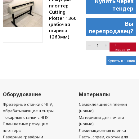
Купить через
плоттер
тендер
Cutting
Plotter 1360
Вы
(рабочая
ширина
перепродавец?
1260мм)
–
+
В
корзину
Купить в 1 клик
Оборудование
Материалы
Фрезерные станки с ЧПУ,
Самоклеящиеся пленки
обрабатывающие центры
(новые)
Токарные станки с ЧПУ
Материалы для печати
Планшетные режущие
(новые)
плоттеры
Ламинационная пленка
Лазерные гравёры и
Пасты, спреи, скотчи для