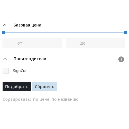
Базовая цена
от
до
Производители
?
SignCut
Сортировать:
по цене
по названию