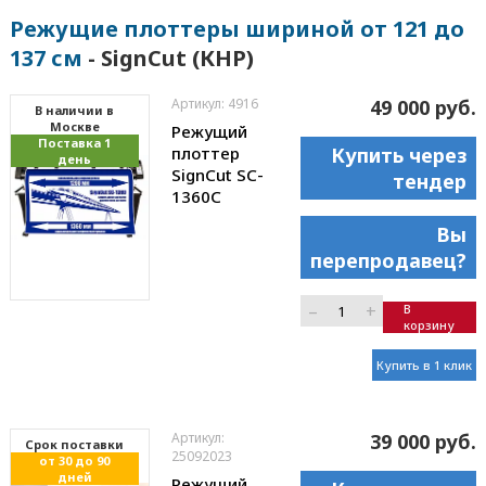
Режущие плоттеры шириной от 121 до
137 см
- SignCut (КНР)
Артикул: 4916
49 000 руб.
В наличии в
Москве
Режущий
Поставка 1
плоттер
Купить через
день
SignCut SC-
тендер
1360C
Вы
перепродавец?
–
+
В
корзину
Купить в 1 клик
Артикул:
39 000 руб.
Cрок поставки
25092023
от 30 до 90
дней
Режущий