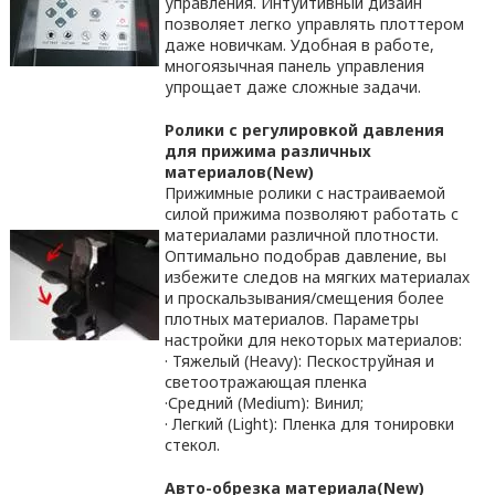
управления. Интуитивный дизайн
позволяет легко управлять плоттером
даже новичкам. Удобная в работе,
многоязычная панель управления
упрощает даже сложные задачи.
Ролики с регулировкой давления
для прижима различных
материалов
(
New
)
Прижимные ролики с настраиваемой
силой прижима позволяют работать с
материалами различной плотности.
Оптимально подобрав давление, вы
избежите следов на мягких материалах
и проскальзывания/смещения более
плотных материалов. Параметры
настройки для некоторых материалов:
· Тяжелый (Heavy): Пескоструйная и
светоотражающая пленка
·Средний (Medium): Винил;
· Легкий (Light): Пленка для тонировки
стекол.
Авто-обрезка материала
(
New
)