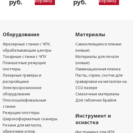
руб.
руб.
корзину
корзину
Оборудование
Материалы
Фрезерные станки с ЧПУ,
Самоклеящиеся пленки
обрабатывающие центры
(новые)
Токарные станки с ЧПУ
Материалы для печати
Планшетные режущие
(новые)
плоттеры
Ламинационная пленка
Лазерные гравёры и
Пасты, спреи, скотчи для
раскройщики
гравировки на металлах на
Электроэрозионное
CO2 лазере
оборудование
Смазочные материалы
Плоскошлифовальные
Для табличек Брайля
станки
Режущие плоттеры
Инструмент и
Широкоформатные сканеры
оснастка
Резаки для металла,
обрезчики углов,
Инструмент для ЧПУ