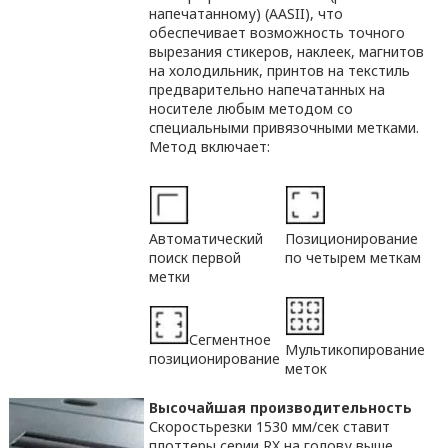
напечатанному) (AASII), что
обеспечивает возможность точного
вырезания стикеров, наклеек, магнитов
на холодильник, принтов на текстиль
предварительно напечатанных на
носителе любым методом со
специальными привязочными метками.
Метод включает:
Автоматический
Позиционирование
поиск первой
по четырем меткам
метки
Сегментное
Мультикопирование
позиционирование
меток
Высочайшая производительность
Скоростьрезки 1530 мм/сек ставит
плоттеры серии RX на голову выше