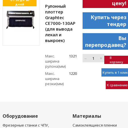
цену!
дней
Рулонный
плоттер
Купить через
Graphtec
CE7000-130AP
тендер
(для вывода
лекал и
Вы
выкроек)
перепродавец?
Макс.
1321
–
+
В
ширина
корзину
рулона(мм)
Купить в 1 клик
Макс.
1220
ширина
резки(мм)
К сравнению
Оборудование
Материалы
Фрезерные станки с ЧПУ,
Самоклеящиеся пленки