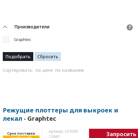
Производители
?
Graphtec
Сортировать:
по цене
по названию
Режущие плоттеры для выкроек и
лекал
- Graphtec
Артикул: CE7000-
Запросить
Cрок поставки
130АР
от 30 до 90