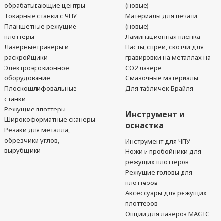
обрабатывающие центры
(новые)
Токарные станки с ЧПУ
Материалы для печати
Планшетные режущие
(новые)
плоттеры
Ламинационная пленка
Лазерные гравёры и
Пасты, спреи, скотчи для
раскройщики
гравировки на металлах на
Электроэрозионное
CO2 лазере
оборудование
Смазочные материалы
Плоскошлифовальные
Для табличек Брайля
станки
Режущие плоттеры
Инструмент и
Широкоформатные сканеры
оснастка
Резаки для металла,
обрезчики углов,
Инструмент для ЧПУ
вырубщики
Ножи и пробойники для
режущих плоттеров
Режущие головы для
плоттеров
Аксессуары для режущих
плоттеров
Опции для лазеров MAGIC