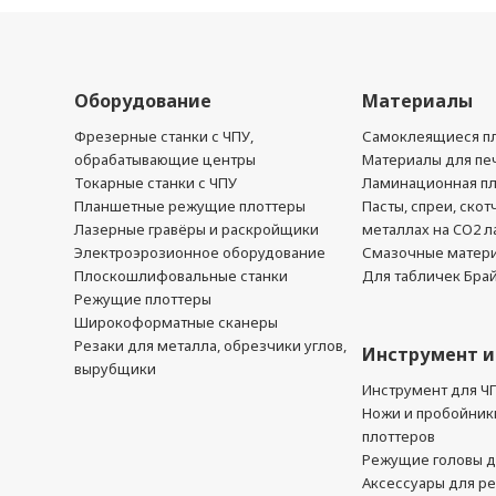
Оборудование
Материалы
Фрезерные станки с ЧПУ,
Самоклеящиеся пл
обрабатывающие центры
Материалы для печ
Токарные станки с ЧПУ
Ламинационная п
Планшетные режущие плоттеры
Пасты, спреи, скот
Лазерные гравёры и раскройщики
металлах на CO2 л
Электроэрозионное оборудование
Смазочные матер
Плоскошлифовальные станки
Для табличек Бра
Режущие плоттеры
Широкоформатные сканеры
Резаки для металла, обрезчики углов,
Инструмент и
вырубщики
Инструмент для Ч
Ножи и пробойник
плоттеров
Режущие головы д
Аксессуары для р