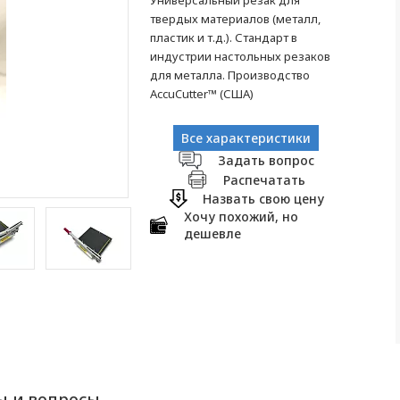
Универсальный резак для
твердых материалов (металл,
пластик и т.д.). Стандарт в
индустрии настольных резаков
для металла. Производство
AccuCutter™ (США)
Все характеристики
Задать вопрос
Распечатать
Назвать свою цену
Хочу похожий, но
дешевле
ы и вопросы