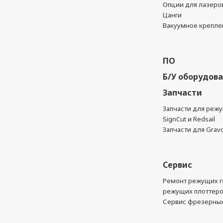
Опции для лазеро
Цанги
Вакуумное крепле
ПО
Б/У оборудов
Запчасти
Запчасти для реж
SignCut и Redsail
Запчасти для Grav
Сервис
Ремонт режущих г
режущих плоттер
Сервис фрезерных