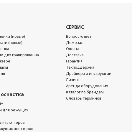
СЕРВИС
енки (новые)
Вопрос-ответ
ати (новые)
Демозал
ленка
Оплата
чи для гравировки на
Доставка
азере
Гарантия
иалы
Техподдержка
йля
Драйвера и инструкции
Лизинг
Аренда оборудования
Каталог по брендам
 оснастка
Словарь терминов
ПУ
и для режущих
ля плоттеров
ежущих плоттеров