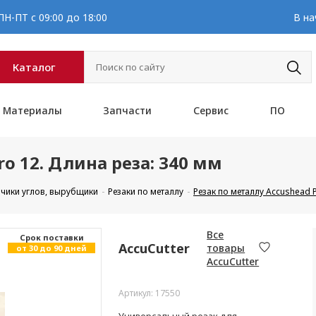
Н-ПТ с 09:00 до 18:00
В на
Каталог
Материалы
Запчасти
Сервис
ПО
ro 12. Длина реза: 340 мм
зчики углов, вырубщики
Резаки по металлу
Резак по металлу Accushead P
Все
Cрок поставки
AccuCutter
товары
от 30 до 90 дней
AccuCutter
Артикул: 17550