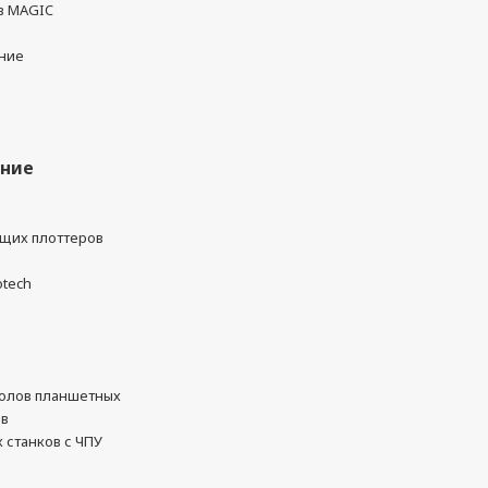
в MAGIC
ние
ание
ущих плоттеров
otech
олов планшетных
ов
 станков с ЧПУ