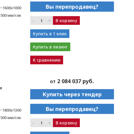
Вы перепродавец?
~1600x1000
1500 мм/сек
–
+
В корзину
Купить в 1 клик
Купить в лизинг
К сравнению
2 084 037 руб.
от
и
Купить через тендер
Вы перепродавец?
~1800x1300
1500 мм/сек
–
+
В корзину