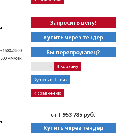
Запросить цену!
и
Купить через тендер
~1600x2500
Вы перепродавец?
1500 мм/сек
–
+
В корзину
Купить в 1 клик
К сравнению
1 953 785 руб.
от
и
Купить через тендер