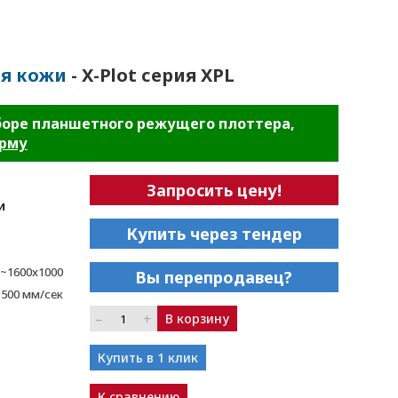
я кожи
- X-Plot серия XPL
боре планшетного режущего плоттера,
орму
Запросить цену!
и
Купить через тендер
~1600x1000
Вы перепродавец?
1500 мм/сек
–
+
В корзину
Купить в 1 клик
К сравнению