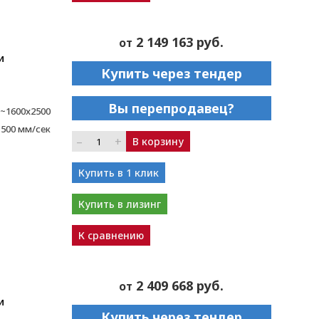
2 149 163 руб.
от
и
Купить через тендер
Вы перепродавец?
~1600x2500
1500 мм/сек
–
+
В корзину
Купить в 1 клик
Купить в лизинг
К сравнению
2 409 668 руб.
от
и
Купить через тендер