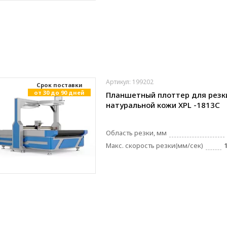
Артикул: 199202
Cрок поставки
от 30 до 90 дней
Планшетный плоттер для резк
натуральной кожи XPL -1813C
Область резки, мм
Макс. скорость резки(мм/сек)