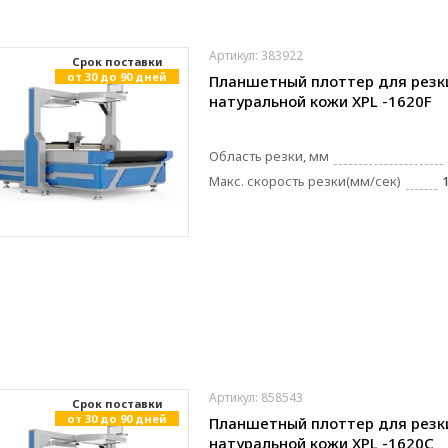
Артикул: 383922
Cрок поставки
от 30 до 90 дней
Планшетный плоттер для резк
натуральной кожи XPL -1620F
Область резки, мм
Макс. скорость резки(мм/сек)
Артикул: 858543
Cрок поставки
от 30 до 90 дней
Планшетный плоттер для резк
натуральной кожи XPL -1620C