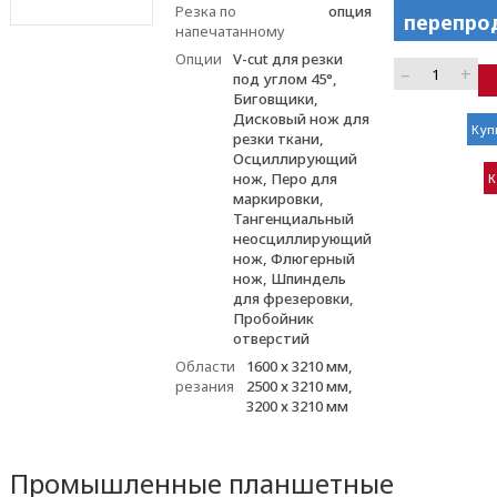
Резка по
опция
перепро
напечатанному
Опции
V-cut для резки
–
+
под углом 45°,
Биговщики,
Дисковый нож для
Куп
резки ткани,
Осциллирующий
нож, Перо для
К
маркировки,
Тангенциальный
неосциллирующий
нож, Флюгерный
нож, Шпиндель
для фрезеровки,
Пробойник
отверстий
Области
1600 х 3210 мм,
резания
2500 х 3210 мм,
3200 х 3210 мм
Промышленные планшетные