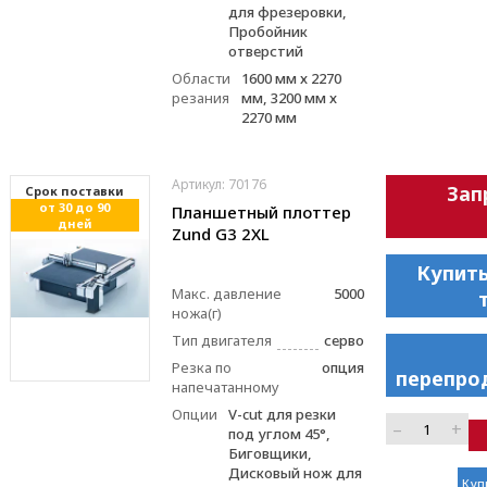
для фрезеровки,
Пробойник
отверстий
Области
1600 мм х 2270
резания
мм, 3200 мм х
2270 мм
Артикул: 70176
Зап
Cрок поставки
от 30 до 90
Планшетный плоттер
дней
Zund G3 2XL
Купить
Макс. давление
5000
ножа(г)
Тип двигателя
серво
Резка по
опция
перепро
напечатанному
Опции
V-cut для резки
–
+
под углом 45°,
Биговщики,
Дисковый нож для
Куп