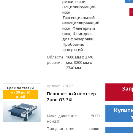
резки ткани,
Осциллирующий
нож,
К
Тангенциальный
неосциллирующий
нож, Флюгерный
нож, Шпиндель
для фрезеровки,
Пробойник
отверстий
Области
1600 мм х 2740
резания
мм, 3200 мм х
2740 мм
Артикул: 70177
Зап
Cрок поставки
от 30 до 90
Планшетный плоттер
дней
Zund G3 3XL
Купить
Макс. давление
5000
ножа(г)
Тип двигателя
серво