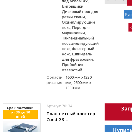
под углом 45°,
Биговщики,
Дисковый нож для
Куп
резки ткани,
Осциллирующий
нож, Перо для
К
маркировки,
Тангенциальный
неосциллирующий
нож, Флюгерный
нож, Шпиндель
для фрезеровки,
Пробойник
отверстий
Области
1600 мм х1330
резания
мм, 2500 мм х
1330 мм
Артикул: 70174
Зап
Cрок поставки
от 30 до 90
Планшетный плоттер
дней
Zund G3 L
Купить