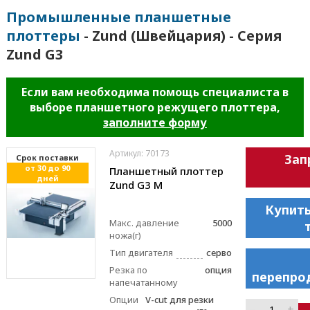
Промышленные планшетные
плоттеры
- Zund (Швейцария) - Серия
Zund G3
Если вам необходима помощь специалиста в
выборе планшетного режущего плоттера,
заполните форму
Артикул: 70173
Зап
Cрок поставки
от 30 до 90
Планшетный плоттер
дней
Zund G3 M
Купить
Макс. давление
5000
ножа(г)
Тип двигателя
серво
Резка по
опция
перепро
напечатанному
Опции
V-cut для резки
–
+