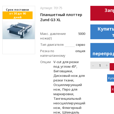
Артикул: 70175
Зап
Cрок поставки
от 30 до 90
Планшетный плоттер
дней
Zund G3 XL
Купить
Макс. давление
5000
ножа(г)
Тип двигателя
серво
Резка по
опция
перепро
напечатанному
Опции
V-cut для резки
–
+
под углом 45°,
Биговщики,
Дисковый нож для
Куп
резки ткани,
Осциллирующий
нож, Перо для
К
маркировки,
Тангенциальный
неосциллирующий
нож, Флюгерный
нож, Шпиндель