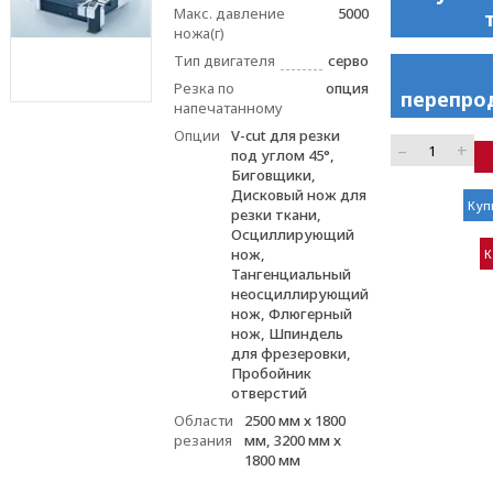
Макс. давление
5000
ножа(г)
Тип двигателя
серво
Резка по
опция
перепро
напечатанному
Опции
V-cut для резки
–
+
под углом 45°,
Биговщики,
Дисковый нож для
Куп
резки ткани,
Осциллирующий
нож,
К
Тангенциальный
неосциллирующий
нож, Флюгерный
нож, Шпиндель
для фрезеровки,
Пробойник
отверстий
Области
2500 мм х 1800
резания
мм, 3200 мм х
1800 мм