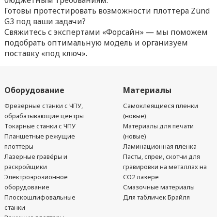
бюджетным требованиям.
Готовы протестировать возможности плоттера Zünd
G3 под ваши задачи?
Свяжитесь с экспертами «Форсайн» — мы поможем
подобрать оптимальную модель и организуем
поставку «под ключ».
Оборудование
Материалы
Фрезерные станки с ЧПУ,
Самоклеящиеся пленки
обрабатывающие центры
(новые)
Токарные станки с ЧПУ
Материалы для печати
Планшетные режущие
(новые)
плоттеры
Ламинационная пленка
Лазерные гравёры и
Пасты, спреи, скотчи для
раскройщики
гравировки на металлах на
Электроэрозионное
CO2 лазере
оборудование
Смазочные материалы
Плоскошлифовальные
Для табличек Брайля
станки