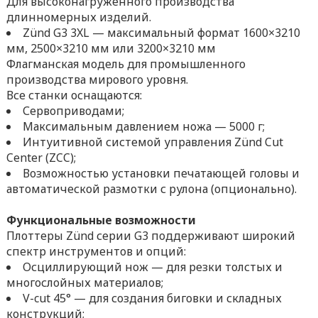
Для высоконагруженного производства
длинномерных изделий.
Zünd G3 3XL — максимальный формат 1600×3210
мм, 2500×3210 мм или 3200×3210 мм
Флагманская модель для промышленного
производства мирового уровня.
Все станки оснащаются:
Сервоприводами;
Максимальным давлением ножа — 5000 г;
Интуитивной системой управления Zünd Cut
Center (ZCC);
Возможностью установки печатающей головы и
автоматической размотки с рулона (опционально).
Функциональные возможности
Плоттеры Zünd серии G3 поддерживают широкий
спектр инструментов и опций:
Осциллирующий нож — для резки толстых и
многослойных материалов;
V-cut 45° — для создания биговки и складных
конструкций;