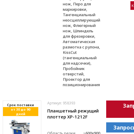
нож, Перо для
К
маркировки,
Тангенциальный
неосциллирующий
нож, Флюгерный
нож, Шпиндель
для фрезеровки,
Автоматическая
размотка с рулона,
KissCut
(тангенциальный
для надсечки),
Пробойник
отверстий,
Проектор для
позиционирования
Артикул: 958393
Зап
Cрок поставки
от 30 до 90
Планшетный режущий
дней
плоттер XP-1212F
Запрос
Область резки,
~600x900