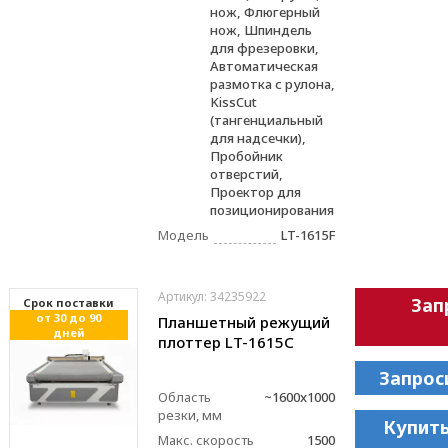
нож, Флюгерный
нож, Шпиндель
для фрезеровки,
Автоматическая
размотка с рулона,
KissCut
(тангенциальный
для надсечки),
Пробойник
отверстий,
Проектор для
позиционирования
Модель
LT-1615F
Артикул: 34235922
Зап
Cрок поставки
от 30 до 90
Планшетный режущий
дней
плоттер LT-1615C
Запрос
Область
~1600x1000
резки, мм
Купить
Макс. скорость
1500