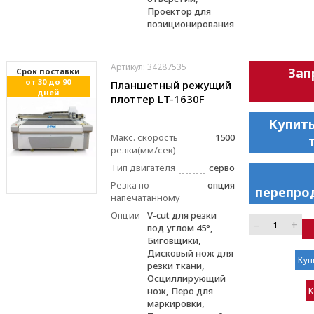
Проектор для
позиционирования
Артикул: 34287535
Зап
Cрок поставки
от 30 до 90
Планшетный режущий
дней
плоттер LT-1630F
Купить
Макс. скорость
1500
резки(мм/сек)
Тип двигателя
серво
Резка по
опция
перепро
напечатанному
Опции
V-cut для резки
–
+
под углом 45°,
Биговщики,
Дисковый нож для
Куп
резки ткани,
Осциллирующий
нож, Перо для
К
маркировки,