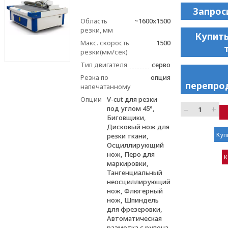
Запрос
Область
~1600х1500
резки, мм
Купить
Макс. скорость
1500
резки(мм/сек)
Тип двигателя
серво
Резка по
опция
перепро
напечатанному
Опции
V-cut для резки
–
+
под углом 45°,
Биговщики,
Дисковый нож для
Куп
резки ткани,
Осциллирующий
нож, Перо для
К
маркировки,
Тангенциальный
неосциллирующий
нож, Флюгерный
нож, Шпиндель
для фрезеровки,
Автоматическая
размотка с рулона,