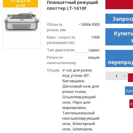
от 30 до 90
Планшетный режущий
дней
плоттер LT-1610F
Запрос
Область
~1600x1000
резки, мм
Купить
Макс. скорость
1500
резки(мм/сек)
Тип двигателя
серво
Резка по
опция
перепро
напечатанному
Опции
V-cut для резки
–
+
под углом 45°,
Биговщики,
Дисковый нож для
Куп
резки ткани,
Осциллирующий
нож, Перо для
К
маркировки,
Тангенциальный
неосциллирующий
нож, Флюгерный
нож, Шпиндель