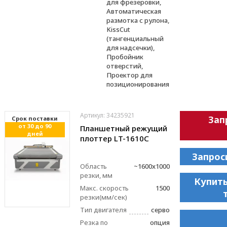
для фрезеровки,
Автоматическая
размотка с рулона,
KissCut
(тангенциальный
для надсечки),
Пробойник
отверстий,
Проектор для
позиционирования
Артикул: 34235921
Зап
Cрок поставки
от 30 до 90
Планшетный режущий
дней
плоттер LT-1610C
Запрос
Область
~1600x1000
резки, мм
Купить
Макс. скорость
1500
резки(мм/сек)
Тип двигателя
серво
Резка по
опция