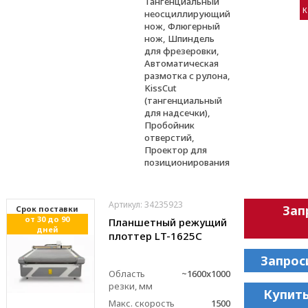
Тангенциальный
К
неосциллирующий
нож, Флюгерный
нож, Шпиндель
для фрезеровки,
Автоматическая
размотка с рулона,
KissCut
(тангенциальный
для надсечки),
Пробойник
отверстий,
Проектор для
позиционирования
Артикул: 34235923
Зап
Cрок поставки
от 30 до 90
Планшетный режущий
дней
плоттер LT-1625C
Запрос
Область
~1600x1000
резки, мм
Купить
Макс. скорость
1500