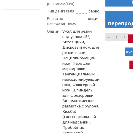
резки(мм/сек)
Тип двигателя
серво
Резка по
опция
перепро
напечатанному
Опции
V-cut для резки
–
+
под углом 45°,
Биговщики,
Дисковый нож для
Куп
резки ткани,
Осциллирующий
нож, Перо для
К
маркировки,
Тангенциальный
неосциллирующий
нож, Флюгерный
нож, Шпиндель
для фрезеровки,
Автоматическая
размотка с рулона,
KissCut
(тангенциальный
для надсечки),
Пробойник
отверстий,