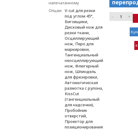
перепро
напечатанному
Опции
V-cut для резки
–
+
под углом 45°,
Биговщики,
Дисковый нож для
Куп
резки ткани,
Осциллирующий
нож, Перо для
К
маркировки,
Тангенциальный
неосциллирующий
нож, Флюгерный
нож, Шпиндель
для фрезеровки,
Автоматическая
размотка с рулона,
KissCut
(тангенциальный
для надсечки),
Пробойник
отверстий,
Проектор для
позиционирования