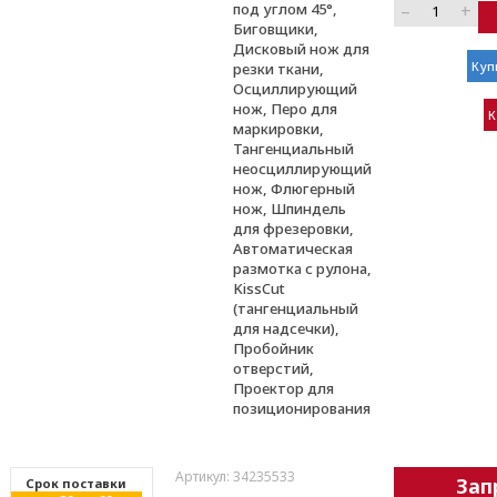
–
+
под углом 45°,
Биговщики,
Дисковый нож для
Куп
резки ткани,
Осциллирующий
нож, Перо для
К
маркировки,
Тангенциальный
неосциллирующий
нож, Флюгерный
нож, Шпиндель
для фрезеровки,
Автоматическая
размотка с рулона,
KissCut
(тангенциальный
для надсечки),
Пробойник
отверстий,
Проектор для
позиционирования
Артикул: 34235533
Зап
Cрок поставки