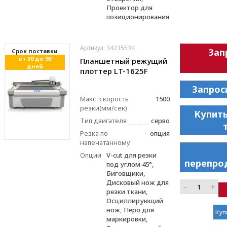
Проектор для
позиционирования
Артикул: 34235534
Зап
Cрок поставки
от 30 до 90
Планшетный режущий
дней
плоттер LT-1625F
Запрос
Макс. скорость
1500
резки(мм/сек)
Купить
Тип двигателя
серво
Резка по
опция
напечатанному
Опции
V-cut для резки
перепро
под углом 45°,
Биговщики,
Дисковый нож для
–
+
резки ткани,
Осциллирующий
нож, Перо для
Куп
маркировки,