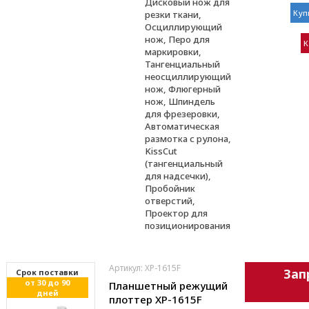
Дисковый нож для
Куп
резки ткани,
Осциллирующий
нож, Перо для
К
маркировки,
Тангенциальный
неосциллирующий
нож, Флюгерный
нож, Шпиндель
для фрезеровки,
Автоматическая
размотка с рулона,
KissCut
(тангенциальный
для надсечки),
Пробойник
отверстий,
Проектор для
позиционирования
Артикул: XP-1615F
Зап
Cрок поставки
от 30 до 90
Планшетный режущий
дней
плоттер XP-1615F