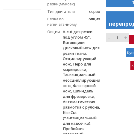
резки(мм/сек)
Тип двигателя
серво
Резка по
опция
перепро
напечатанному
Опции
V-cut для резки
–
+
под углом 45°,
Биговщики,
Дисковый нож для
Куп
резки ткани,
Осциллирующий
нож, Перо для
К
маркировки,
Тангенциальный
неосциллирующий
нож, Флюгерный
нож, Шпиндель
для фрезеровки,
Автоматическая
размотка с рулона,
KissCut
(тангенциальный
для надсечки),
Пробойник