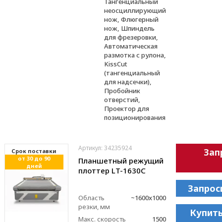
Тангенциальный
неосциллирующий
нож, Флюгерный
нож, Шпиндель
для фрезеровки,
Автоматическая
размотка с рулона,
KissCut
(тангенциальный
для надсечки),
Пробойник
отверстий,
Проектор для
позиционирования
Артикул: 34235924
Зап
Cрок поставки
от 30 до 90
Планшетный режущий
дней
плоттер LT-1630C
Запрос
Область
~1600x1000
резки, мм
Купить
Макс. скорость
1500