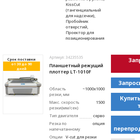
KissCut
(тангенциальный
для надсечки),
Пробойник
отверстий,
Проектор для
позиционирования
Артикул: 34235535
Зап
Cрок поставки
от 30 до 90
Планшетный режущий
дней
плоттер LT-1010F
Запрос
Область
~1000x1000
резки, мм
Купить
Макс. скорость
1500
резки(мм/сек)
Тип двигателя
серво
Резка по
опция
перепро
напечатанному
Опции
V-cut для резки