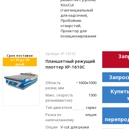
KissCut
(тангенциальный
для надсечки),
Пробойник
отверстий,
Проектор для
позиционирования
Артикул: XP-1610C
Зап
Cрок поставки
от 30 до 90
Планшетный режущий
дней
плоттер XP-1610C
Запрос
Область
~1600x1000
резки, мм
Купить
Макс. скорость
1500
резки(мм/сек)
Тип двигателя
серво
Резка по
опция
перепро
напечатанному
Опции
V-cut для резки