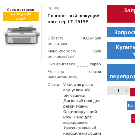
Артикул:
Зап
Cрок поставки
от 30 до 90
Планшетный режущий
дней
плоттер LT-1615F
Запрос
Область
~1600х1500
резки, мм
Купить
Макс. скорость
1500
резки(мм/сек)
Тип двигателя
серво
Резка по
опция
перепро
напечатанному
Опции
V-cut для резки
–
+
под углом 45°,
Биговщики,
Дисковый нож для
Куп
резки ткани,
Осциллирующий
нож, Перо для
К
маркировки,
Тангенциальный
неосциллирующий