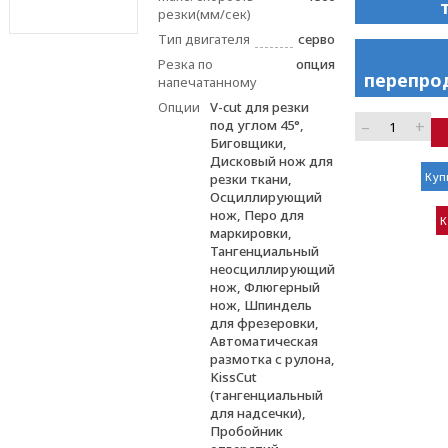
резки(мм/сек)
Тип двигателя
серво
Резка по
опция
перепро
напечатанному
Опции
V-cut для резки
–
+
под углом 45°,
Биговщики,
Дисковый нож для
Куп
резки ткани,
Осциллирующий
нож, Перо для
К
маркировки,
Тангенциальный
неосциллирующий
нож, Флюгерный
нож, Шпиндель
для фрезеровки,
Автоматическая
размотка с рулона,
KissCut
(тангенциальный
для надсечки),
Пробойник