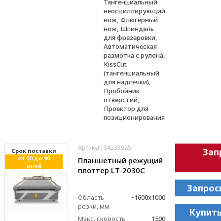
Тангенциальный
неосциллирующий
нож, Флюгерный
нож, Шпиндель
для фрезеровки,
Автоматическая
размотка с рулона,
KissCut
(тангенциальный
для надсечки),
Пробойник
отверстий,
Проектор для
позиционирования
Артикул: 34235925
Зап
Cрок поставки
от 30 до 90
Планшетный режущий
дней
плоттер LT-2030C
Запрос
Область
~1600x1000
резки, мм
Купить
Макс. скорость
1500