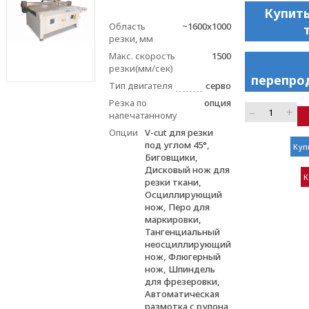
Купить
Область
~1600x1000
резки, мм
Макс. скорость
1500
резки(мм/сек)
перепро
Тип двигателя
серво
Резка по
опция
–
+
напечатанному
Опции
V-cut для резки
под углом 45°,
Куп
Биговщики,
Дисковый нож для
К
резки ткани,
Осциллирующий
нож, Перо для
маркировки,
Тангенциальный
неосциллирующий
нож, Флюгерный
нож, Шпиндель
для фрезеровки,
Автоматическая
размотка с рулона,