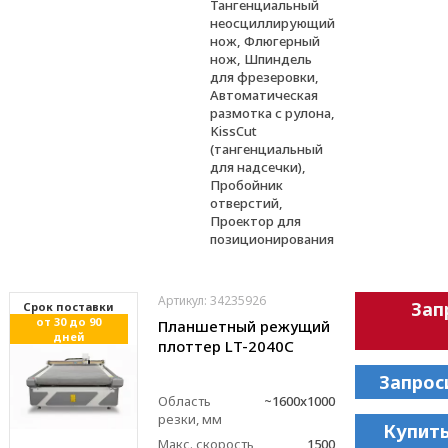
Тангенциальный
неосциллирующий
нож, Флюгерный
нож, Шпиндель
для фрезеровки,
Автоматическая
размотка с рулона,
KissCut
(тангенциальный
для надсечки),
Пробойник
отверстий,
Проектор для
позиционирования
Артикул: 34235926
Зап
Cрок поставки
от 30 до 90
Планшетный режущий
дней
плоттер LT-2040C
Запрос
Область
~1600x1000
резки, мм
Купить
Макс. скорость
1500