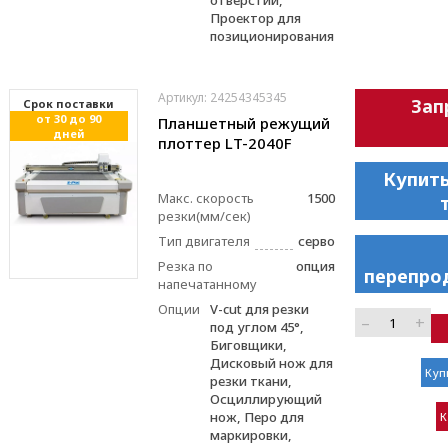
отверстий,
Проектор для
позиционирования
Артикул: 24254345345
Зап
Cрок поставки
от 30 до 90
Планшетный режущий
дней
плоттер LT-2040F
Купить
Макс. скорость
1500
резки(мм/сек)
Тип двигателя
серво
Резка по
опция
перепро
напечатанному
Опции
V-cut для резки
–
+
под углом 45°,
Биговщики,
Дисковый нож для
Куп
резки ткани,
Осциллирующий
нож, Перо для
К
маркировки,