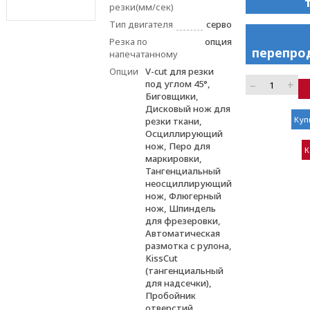
резки(мм/сек)
Тип двигателя
серво
Резка по
опция
перепро
напечатанному
Опции
V-cut для резки
–
+
под углом 45°,
Биговщики,
Дисковый нож для
Куп
резки ткани,
Осциллирующий
нож, Перо для
К
маркировки,
Тангенциальный
неосциллирующий
нож, Флюгерный
нож, Шпиндель
для фрезеровки,
Автоматическая
размотка с рулона,
KissCut
(тангенциальный
для надсечки),
Пробойник
отверстий,