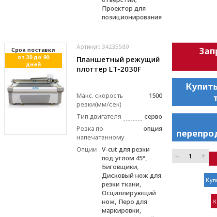
Проектор для
позиционирования
Артикул: 34235589
Зап
Cрок поставки
от 30 до 90
Планшетный режущий
дней
плоттер LT-2030F
Купить
Макс. скорость
1500
резки(мм/сек)
Тип двигателя
серво
Резка по
опция
перепро
напечатанному
Опции
V-cut для резки
–
+
под углом 45°,
Биговщики,
Дисковый нож для
Куп
резки ткани,
Осциллирующий
нож, Перо для
К
маркировки,