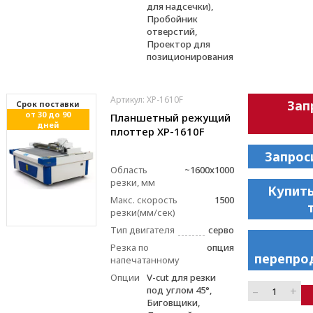
для надсечки),
Пробойник
отверстий,
Проектор для
позиционирования
Артикул: XP-1610F
Зап
Cрок поставки
от 30 до 90
Планшетный режущий
дней
плоттер XP-1610F
Запрос
Область
~1600x1000
резки, мм
Купить
Макс. скорость
1500
резки(мм/сек)
Тип двигателя
серво
Резка по
опция
перепро
напечатанному
Опции
V-cut для резки
–
+
под углом 45°,
Биговщики,