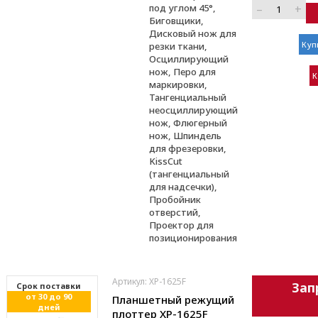
–
+
под углом 45°,
Биговщики,
Дисковый нож для
Куп
резки ткани,
Осциллирующий
нож, Перо для
К
маркировки,
Тангенциальный
неосциллирующий
нож, Флюгерный
нож, Шпиндель
для фрезеровки,
KissCut
(тангенциальный
для надсечки),
Пробойник
отверстий,
Проектор для
позиционирования
Артикул: XP-1625F
Зап
Cрок поставки
от 30 до 90
Планшетный режущий
дней
плоттер XP-1625F