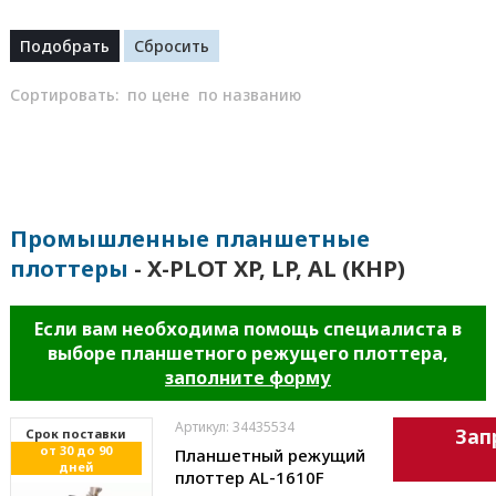
Сортировать:
по цене
по названию
Промышленные планшетные
плоттеры
- X-PLOT XP, LP, AL (КНР)
Если вам необходима помощь специалиста в
выборе планшетного режущего плоттера,
заполните форму
Артикул: 34435534
Зап
Cрок поставки
от 30 до 90
Планшетный режущий
дней
плоттер AL-1610F