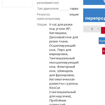
резки(мм/сек)
Тип двигателя
серво
Резка по
опция
перепро
напечатанному
Опции
V-cut для резки
–
+
под углом 45°,
Биговщики,
Дисковый нож для
Куп
резки ткани,
Осциллирующий
нож, Перо для
К
маркировки,
Тангенциальный
неосциллирующий
нож, Флюгерный
нож, Шпиндель
для фрезеровки,
Автоматическая
размотка с рулона,
KissCut
(тангенциальный
для надсечки),
Пробойник
отверстий,