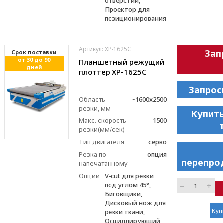
отверстий,
Проектор для
позиционирования
Артикул: XP-1625С
Зап
Cрок поставки
от 30 до 90
Планшетный режущий
дней
плоттер XP-1625С
Запрос
Область
~1600x2500
резки, мм
Купить
Макс. скорость
1500
резки(мм/сек)
Тип двигателя
серво
Резка по
опция
перепро
напечатанному
Опции
V-cut для резки
–
+
под углом 45°,
Биговщики,
Дисковый нож для
Куп
резки ткани,
Осциллирующий