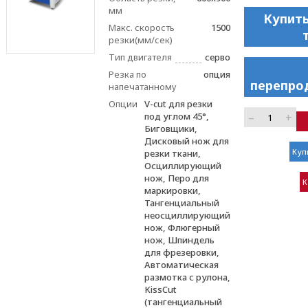
мм
Купить
Макс. скорость
1500
резки(мм/сек)
Тип двигателя
серво
Резка по
опция
перепро
напечатанному
Опции
V-cut для резки
–
+
под углом 45°,
Биговщики,
Дисковый нож для
Куп
резки ткани,
Осциллирующий
нож, Перо для
К
маркировки,
Тангенциальный
неосциллирующий
нож, Флюгерный
нож, Шпиндель
для фрезеровки,
Автоматическая
размотка с рулона,
KissCut
(тангенциальный