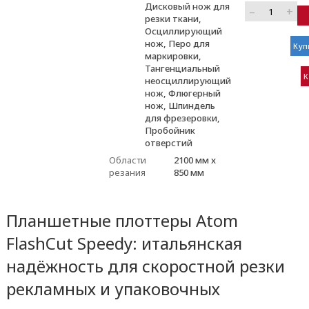
Дисковый нож для
–
+
резки ткани,
Осциллирующий
нож, Перо для
Куп
маркировки,
Тангенциальный
К
неосциллирующий
нож, Флюгерный
нож, Шпиндель
для фрезеровки,
Пробойник
отверстий
Области
2100 мм x
резания
850 мм
Планшетные плоттеры Atom
FlashCut Speedy: итальянская
надёжность для скоростной резки
рекламных и упаковочных