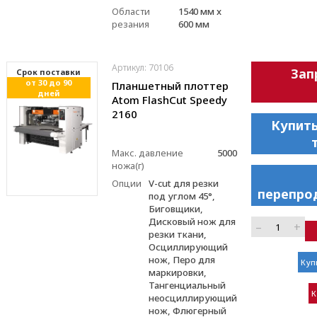
Области
1540 мм x
резания
600 мм
Артикул: 70106
Зап
Cрок поставки
от 30 до 90
Планшетный плоттер
дней
Atom FlashCut Speedy
2160
Купить
Макс. давление
5000
ножа(г)
Опции
V-cut для резки
перепро
под углом 45°,
Биговщики,
Дисковый нож для
–
+
резки ткани,
Осциллирующий
нож, Перо для
Куп
маркировки,
Тангенциальный
К
неосциллирующий
нож, Флюгерный