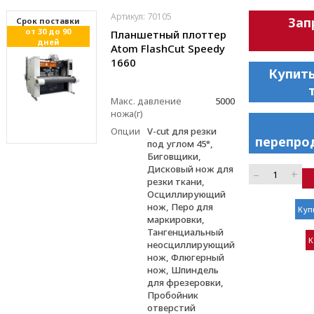
Артикул: 70105
Зап
Cрок поставки
от 30 до 90
Планшетный плоттер
дней
Atom FlashCut Speedy
1660
Купить
Макс. давление
5000
ножа(г)
Опции
V-cut для резки
перепро
под углом 45°,
Биговщики,
Дисковый нож для
–
+
резки ткани,
Осциллирующий
нож, Перо для
Куп
маркировки,
Тангенциальный
К
неосциллирующий
нож, Флюгерный
нож, Шпиндель
для фрезеровки,
Пробойник
отверстий