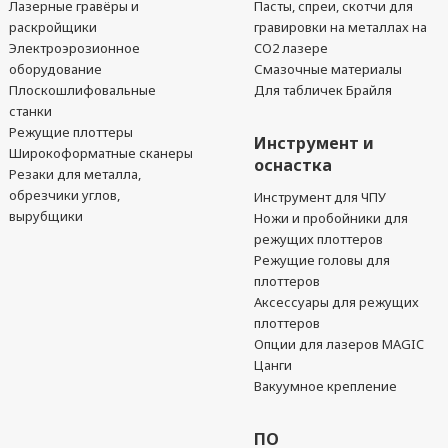
Лазерные гравёры и
Пасты, спреи, скотчи для
раскройщики
гравировки на металлах на
Электроэрозионное
CO2 лазере
оборудование
Смазочные материалы
Плоскошлифовальные
Для табличек Брайля
станки
Режущие плоттеры
Инструмент и
Широкоформатные сканеры
оснастка
Резаки для металла,
обрезчики углов,
Инструмент для ЧПУ
вырубщики
Ножи и пробойники для
режущих плоттеров
Режущие головы для
плоттеров
Аксессуары для режущих
плоттеров
Опции для лазеров MAGIC
Цанги
Вакуумное крепление
ПО