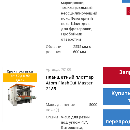
маркировки,
Тангенциальный
К
неосциллирующий
нож, Флюгерный
нож, Шпиндель
для фрезеровки,
Пробойник
отверстий
Области
2535 мм x
резания
600 мм
Артикул: 70109
Зап
Cрок поставки
от 30 до 90
Планшетный плоттер
дней
Atom FlashCut Master
2185
Купить
Макс. давление
5000
ножа(г)
Опции
V-cut для резки
перепро
под углом 45°,
Биговщики,