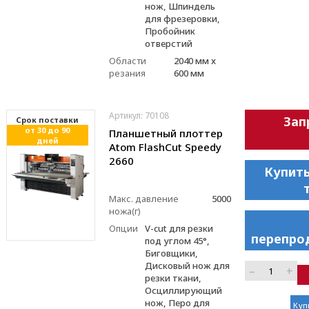
нож, Шпиндель
для фрезеровки,
Пробойник
отверстий
Области
2040 мм x
резания
600 мм
Артикул: 70108
Зап
Cрок поставки
от 30 до 90
Планшетный плоттер
дней
Atom FlashCut Speedy
2660
Купить
Макс. давление
5000
ножа(г)
Опции
V-cut для резки
перепро
под углом 45°,
Биговщики,
Дисковый нож для
–
+
резки ткани,
Осциллирующий
нож, Перо для
Куп