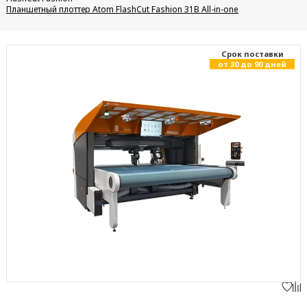
Планшетный плоттер Atom FlashCut Fashion 31B All-in-one
Cрок поставки
от 30 до 90 дней