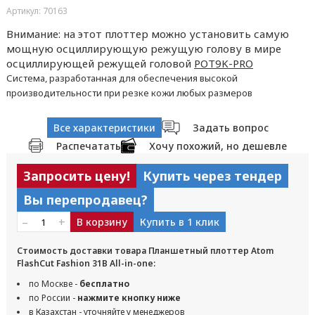
Артикул: 70163
Внимание: на этот плоттер можно установить самую
мощную осциллирующую режущую голову в мире
осциллирующей режущей головой
POT9K-PRO
Система, разработанная для обеспечения высокой
производительности при резке кожи любых размеров
Все характеристики
Задать вопрос
Распечатать
Хочу похожий, но дешевле
Запросить цену!
Купить через тендер
Вы перепродавец?
–
+
В корзину
Купить в 1 клик
Стоимость доставки товара Планшетный плоттер Atom
FlashCut Fashion 31B All-in-one:
по Москве -
бесплатно
по России -
нажмите кнопку ниже
в Казахстан - уточняйте у менеджеров