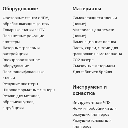
Оборудование
Материалы
Фрезерные станки с ЧПУ,
Самоклеящиеся пленки
обрабатывающие центры
(новые)
Токарные станки с ЧПУ
Материалы для печати
Планшетные режущие
(новые)
плоттеры
Ламинационная пленка
Лазерные гравёры и
Пасты, спреи, скотчи для
раскройщики
гравировки на металлах на
Электроэрозионное
CO2 лазере
оборудование
Смазочные материалы
Плоскошлифовальные
Для табличек Брайля
станки
Режущие плоттеры
Инструмент и
Широкоформатные сканеры
оснастка
Резаки для металла,
обрезчики углов,
Инструмент для ЧПУ
вырубщики
Ножи и пробойники для
режущих плоттеров
Режущие головы для
плоттеров