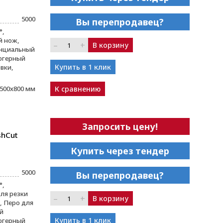
5000
Вы перепродавец?
°,
й нож,
–
+
В корзину
енциальный
югерный
Купить в 1 клик
вки,
500x800 мм
К сравнению
Запросить цену!
shCut
Купить через тендер
5000
Вы перепродавец?
°,
ля резки
–
+
В корзину
 Перо для
й
Купить в 1 клик
югерный