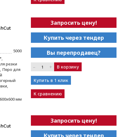
Запросить цену!
shCut
Купить через тендер
5000
Вы перепродавец?
°,
ля резки
–
+
В корзину
 Перо для
й
Купить в 1 клик
югерный
вки,
К сравнению
600х600 мм
Запросить цену!
shCut
Купить через тендер