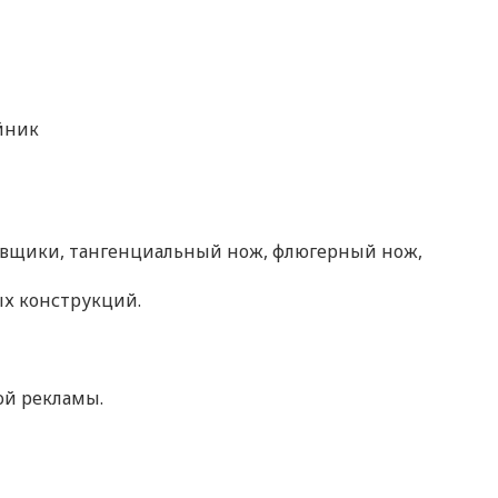
йник
овщики, тангенциальный нож, флюгерный нож,
ых конструкций.
ой рекламы.