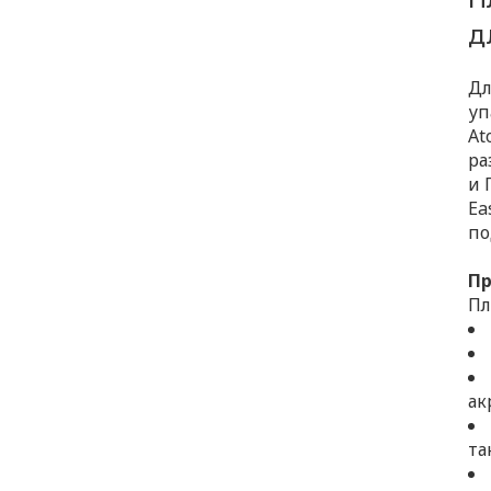
д
Дл
уп
At
ра
и 
Ea
по
Пр
Пл
ак
та