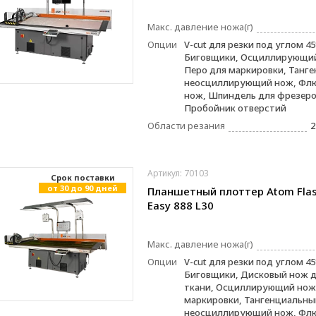
Макс. давление ножа(г)
Опции
V-cut для резки под углом 45
Биговщики, Осциллирующи
Перо для маркировки, Танг
неосциллирующий нож, Фл
нож, Шпиндель для фрезеро
Пробойник отверстий
Области резания
2
Артикул: 70103
Cрок поставки
от 30 до 90 дней
Планшетный плоттер Atom Fla
Easy 888 L30
Макс. давление ножа(г)
Опции
V-cut для резки под углом 45
Биговщики, Дисковый нож д
ткани, Осциллирующий нож,
маркировки, Тангенциальны
неосциллирующий нож, Фл