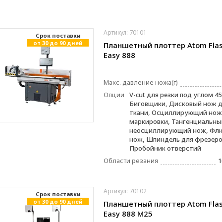
Артикул: 70101
Cрок поставки
от 30 до 90 дней
Планшетный плоттер Atom Fla
Easy 888
Макс. давление ножа(г)
Опции
V-cut для резки под углом 45
Биговщики, Дисковый нож д
ткани, Осциллирующий нож,
маркировки, Тангенциальны
неосциллирующий нож, Фл
нож, Шпиндель для фрезеро
Пробойник отверстий
Области резания
1
Артикул: 70102
Cрок поставки
от 30 до 90 дней
Планшетный плоттер Atom Fla
Easy 888 M25