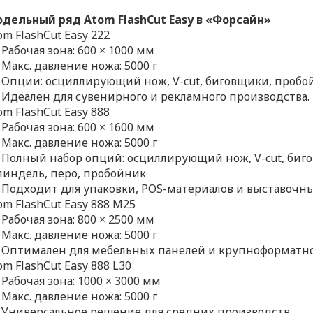
дельный ряд Atom FlashCut Easy в «Форсайн»
om FlashCut Easy 222
Рабочая зона: 600 × 1000 мм
Макс. давление ножа: 5000 г
Опции: осциллирующий нож, V-cut, биговщики, пробо
Идеален для сувенирного и рекламного производства.
om FlashCut Easy 888
Рабочая зона: 600 × 1600 мм
Макс. давление ножа: 5000 г
Полный набор опций: осциллирующий нож, V-cut, биг
индель, перо, пробойник
Подходит для упаковки, POS-материалов и выставочн
om FlashCut Easy 888 M25
Рабочая зона: 800 × 2500 мм
Макс. давление ножа: 5000 г
Оптимален для мебельных панелей и крупноформатн
om FlashCut Easy 888 L30
Рабочая зона: 1000 × 3000 мм
Макс. давление ножа: 5000 г
Универсальное решение для средних производств.