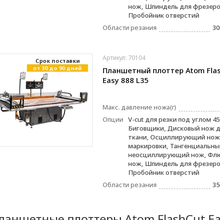
нож, Шпиндель для фрезеро
Пробойник отверстий
Области резания
30
Артикул: 70104
Cрок поставки
от 30 до 90 дней
Планшетный плоттер Atom Fla
Easy 888 L35
Макс. давление ножа(г)
Опции
V-cut для резки под углом 45
Биговщики, Дисковый нож д
ткани, Осциллирующий нож,
маркировки, Тангенциальны
неосциллирующий нож, Фл
нож, Шпиндель для фрезеро
Пробойник отверстий
Области резания
35
ланшетные плоттеры Atom FlashCut Ea