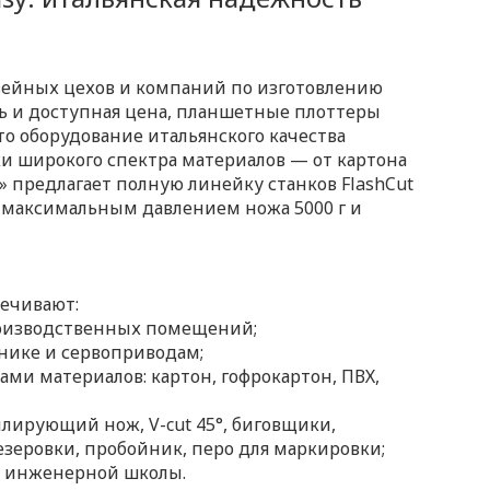
вейных цехов и компаний по изготовлению
ть и доступная цена, планшетные плоттеры
то оборудование итальянского качества
ки широкого спектра материалов — от картона
» предлагает полную линейку станков FlashCut
, максимальным давлением ножа 5000 г и
печивают:
оизводственных помещений;
нике и сервоприводам;
ми материалов: картон, гофрокартон, ПВХ,
лирующий нож, V-cut 45°, биговщики,
зеровки, пробойник, перо для маркировки;
й инженерной школы.