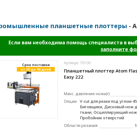
ромышленные планшетные плоттеры
- A
Если вам необходима помощь специалиста в вы
заполните ф
Артикул: 70100
Cрок поставки
от 30 до 90 дней
Планшетный плоттер Atom Fla
Easy 222
Макс. давление ножа(г)
Опции
V-cut для резки под углом 45
Биговщики, Дисковый нож д
ткани, Осциллирующий нож
Пробойник отверстий
Области резания
1