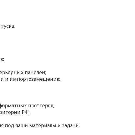
пуска.
в;
ерьерных панелей;
ии и импортозамещению.
форматных плоттеров;
рритории РФ;
я под ваши материалы и задачи.