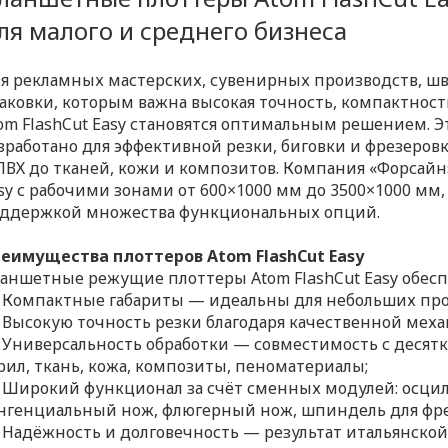
ля малого и среднего бизнеса
я рекламных мастерских, сувенирных производств, ш
аковки, которым важна высокая точность, компактнос
om FlashCut Easy становятся оптимальным решением. Э
зработано для эффективной резки, биговки и фрезеров
ПВХ до тканей, кожи и композитов. Компания «Форсайн
sy с рабочими зонами от 600×1000 мм до 3500×1000 мм
ддержкой множества функциональных опций.
еимущества плоттеров Atom FlashCut Easy
аншетные режущие плоттеры Atom FlashCut Easy обес
Компактные габариты — идеальны для небольших пр
Высокую точность резки благодаря качественной меха
Универсальность обработки — совместимость с десятка
рил, ткань, кожа, композиты, пеноматериалы;
Широкий функционал за счёт сменных модулей: осцил
нгенциальный нож, флюгерный нож, шпиндель для фре
Надёжность и долговечность — результат итальянско