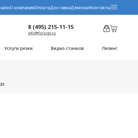
чало
О компании
Оплата
Доставка
Демозал
Контакты
8 (495) 215-11-15
info@forsign.ru
Услуги резки
Видео станков
Лизинг
asy