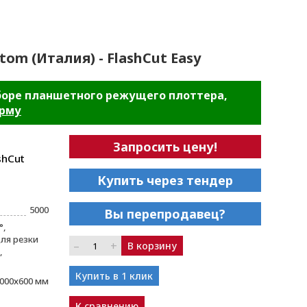
tom (Италия) - FlashCut Easy
боре планшетного режущего плоттера,
орму
Запросить цену!
shCut
Купить через тендер
5000
Вы перепродавец?
°,
ля резки
–
+
В корзину
,
Купить в 1 клик
000х600 мм
К сравнению