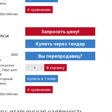
вки,
К сравнению
00x1000 мм
Запросить цену!
shCut
Купить через тендер
5000
Вы перепродавец?
°,
ля резки
–
+
В корзину
 Перо для
й
Купить в 1 клик
югерный
вки,
К сравнению
00x1000 мм
sy: итальянская надёжность