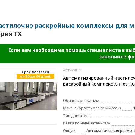
астилочно раскройные комплексы для м
ерия TX
Если вам необходима помощь специалиста в вы
заполните ф
Артикул: 1
Cрок поставки
от 30 до 90 дней
Автоматизированный настило
раскройный комплекс X-Plot TX
Область резки, мм
Макс. скорость резки(мм/сек)
Тип двигателя
Резка по напечатанному
Опции
Автоматическая размотк