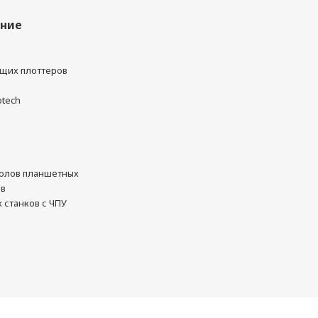
ание
ущих плоттеров
otech
олов планшетных
ов
 станков с ЧПУ