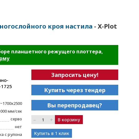
ногослойного кроя настила
- X-Plot
боре планшетного режущего плоттера,
орму
Запросить цену!
чно-
-1725
Купить через тендер
~1700x2500
Вы перепродавец?
1000 мм/сек
серво
–
+
В корзину
нет
Купить в 1 клик
а с рулона