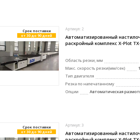
Артикул: 2
Cрок поставки
от 30 до 90 дней
Автоматизированный настило
раскройный комплекс X-Plot TX
Область резки, мм
Макс. скорость резки(мм/сек)
Тип двигателя
Резка по напечатанному
Опции
Автоматическая размотк
Артикул: 3
Cрок поставки
от 30 до 90 дней
Автоматизированный настило
раскройный комплекс X-Plot TX