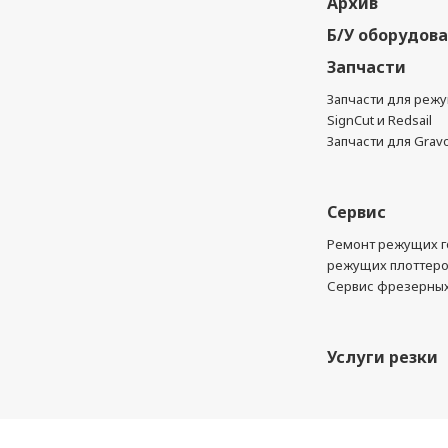
Архив
Б/У оборудов
Запчасти
Запчасти для реж
SignCut и Redsail
Запчасти для Grav
Сервис
Ремонт режущих г
режущих плоттер
Сервис фрезерных
Услуги резки