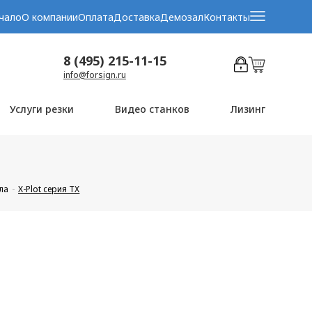
чало
О компании
Оплата
Доставка
Демозал
Контакты
8 (495) 215-11-15
info@forsign.ru
Услуги резки
Видео станков
Лизинг
ла
X-Plot серия TX