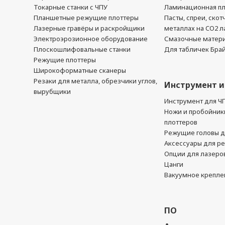
Токарные станки с ЧПУ
Ламинационная п
Планшетные режущие плоттеры
Пасты, спреи, скот
Лазерные гравёры и раскройщики
металлах на CO2 л
Электроэрозионное оборудование
Смазочные матер
Плоскошлифовальные станки
Для табличек Бра
Режущие плоттеры
Широкоформатные сканеры
Резаки для металла, обрезчики углов,
Инструмент и
вырубщики
Инструмент для Ч
Ножи и пробойник
плоттеров
Режущие головы д
Аксессуары для р
Опции для лазеро
Цанги
Вакуумное крепле
ПО