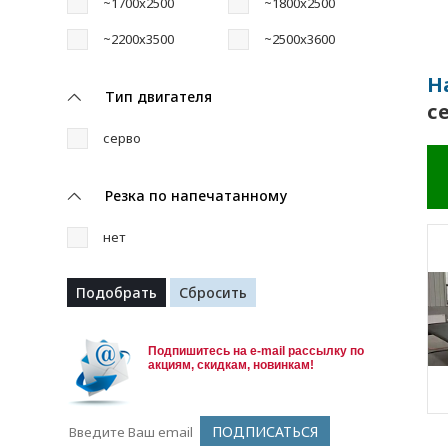
~1700x2500
~1800x2500
~2200х3500
~2500x3600
Н
Тип двигателя
с
серво
Резка по напечатанному
нет
Подпишитесь на e-mail рассылку по
акциям, скидкам, новинкам!