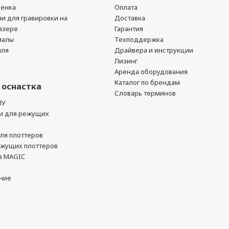
ленка
Оплата
чи для гравировки на
Доставка
азере
Гарантия
иалы
Техподдержка
йля
Драйвера и инструкции
Лизинг
Аренда оборудования
Каталог по брендам
 оснастка
Словарь терминов
ПУ
и для режущих
ля плоттеров
ежущих плоттеров
в MAGIC
ние