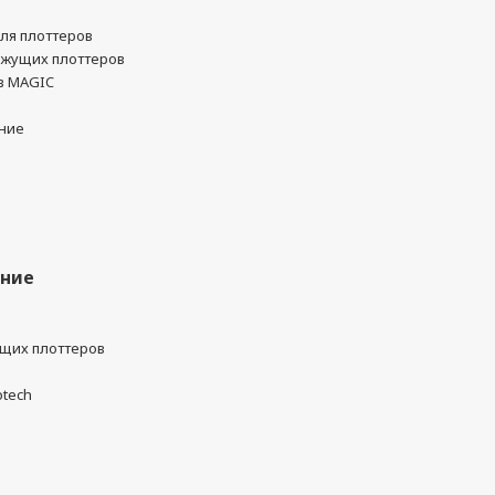
ля плоттеров
ежущих плоттеров
в MAGIC
ние
ание
ущих плоттеров
otech