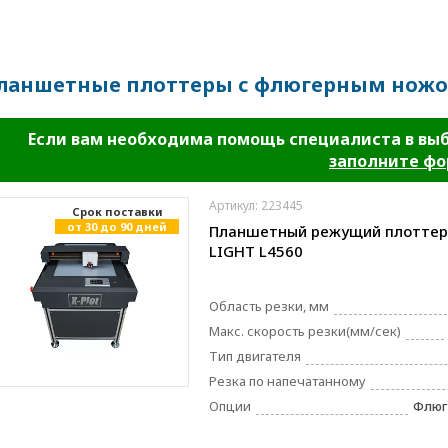
ланшетные плоттеры с флюгерным нож
Если вам необходима помощь специалиста в вы
заполните ф
Артикул: 223445
Cрок поставки
от 30 до 90 дней
Планшетный режущий плоттер
LIGHT L4560
Область резки, мм
Макс. скорость резки(мм/сек)
Тип двигателя
Резка по напечатанному
Опции
Флюг