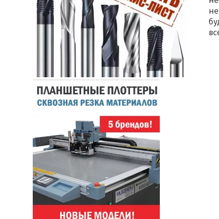
не
не
бу
вс