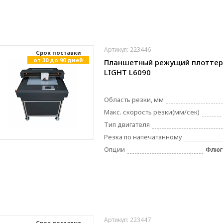
Артикул: 223446
Cрок поставки
от 30 до 90 дней
Планшетный режущий плоттер
LIGHT L6090
Область резки, мм
Макс. скорость резки(мм/сек)
Тип двигателя
Резка по напечатанному
Опции
Флюг
Артикул: 223447
Cрок поставки