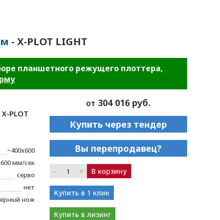
ом
- X-PLOT LIGHT
боре планшетного режущего плоттера,
орму
304 016 руб.
от
 X-PLOT
Купить через тендер
Вы перепродавец?
~400x600
600 мм/сек
–
+
В корзину
серво
нет
Купить в 1 клик
ерный нож
Купить в лизинг