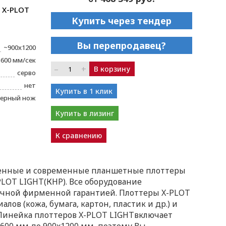
 X-PLOT
Купить через тендер
Вы перепродавец?
~900x1200
600 мм/сек
–
+
В корзину
серво
нет
Купить в 1 клик
ерный нож
Купить в лизинг
К сравнению
венные и современные планшетные плоттеры
LOT LIGHT(КНР). Все оборудование
очной фирменной гарантией. Плоттеры X-PLOT
ов (кожа, бумага, картон, пластик и др.) и
Линейка плоттеров X-PLOT LIGHTвключает