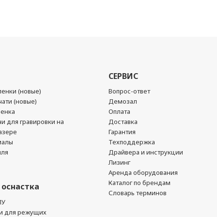
СЕРВИС
енки (новые)
Вопрос-ответ
ати (новые)
Демозал
ленка
Оплата
чи для гравировки на
Доставка
азере
Гарантия
иалы
Техподдержка
йля
Драйвера и инструкции
Лизинг
Аренда оборудования
Каталог по брендам
 оснастка
Словарь терминов
ПУ
и для режущих