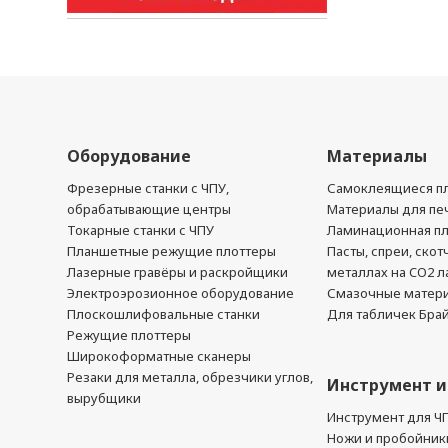
Оборудование
Материалы
Фрезерные станки с ЧПУ,
Самоклеящиеся пл
обрабатывающие центры
Материалы для печ
Токарные станки с ЧПУ
Ламинационная п
Планшетные режущие плоттеры
Пасты, спреи, скот
Лазерные гравёры и раскройщики
металлах на CO2 л
Электроэрозионное оборудование
Смазочные матер
Плоскошлифовальные станки
Для табличек Бра
Режущие плоттеры
Широкоформатные сканеры
Резаки для металла, обрезчики углов,
Инструмент и
вырубщики
Инструмент для Ч
Ножи и пробойник