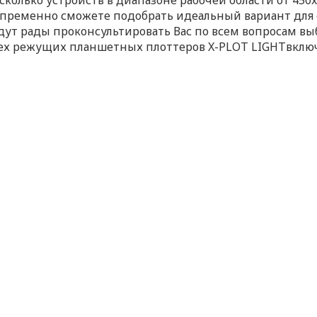
сколько устройств в диапазоне рабочей области от 450
пременно сможете подобрать идеальный вариант для 
дут рады проконсультировать Вас по всем вопросам вы
ех режущих планшетных плоттеров X-PLOT LIGHTвключа