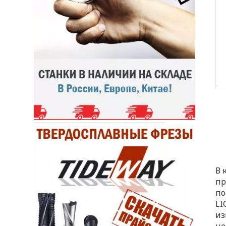
В 
пр
по
LI
из