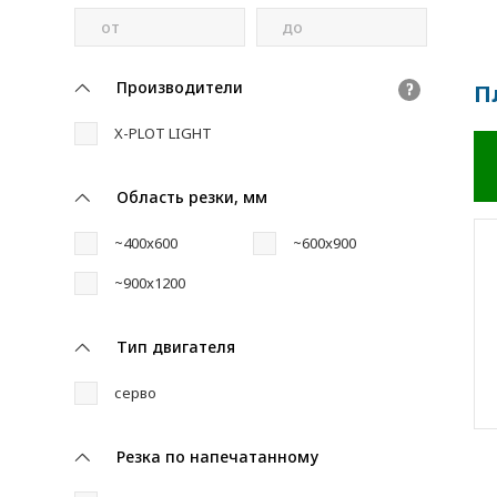
от
до
Производители
П
?
X-PLOT LIGHT
Область резки, мм
~400x600
~600x900
~900x1200
Тип двигателя
серво
Резка по напечатанному