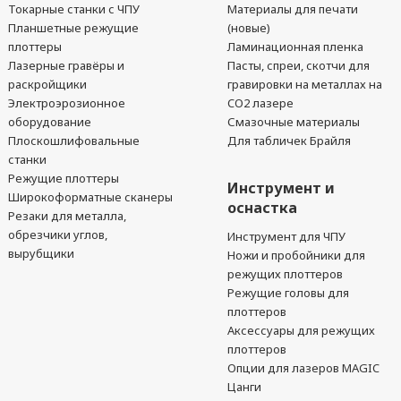
Токарные станки с ЧПУ
Материалы для печати
Планшетные режущие
(новые)
плоттеры
Ламинационная пленка
Лазерные гравёры и
Пасты, спреи, скотчи для
раскройщики
гравировки на металлах на
Электроэрозионное
CO2 лазере
оборудование
Смазочные материалы
Плоскошлифовальные
Для табличек Брайля
станки
Режущие плоттеры
Инструмент и
Широкоформатные сканеры
оснастка
Резаки для металла,
обрезчики углов,
Инструмент для ЧПУ
вырубщики
Ножи и пробойники для
режущих плоттеров
Режущие головы для
плоттеров
Аксессуары для режущих
плоттеров
Опции для лазеров MAGIC
Цанги