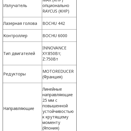
Излучатель
опционально
RAYCUS (КНР)
Лазерная голова
BOCHU 442
Контроллер
BOCHU 6000
INNOVANCE
Тип двигателей
XY:850Вт;
Z:750Вт
MOTOREDUCER
Редукторы
(Франция)
Линейные
направляющие
25 мм с
повышенной
Направляющие
устойчивостью
к крутящему
моменту
(Япония)