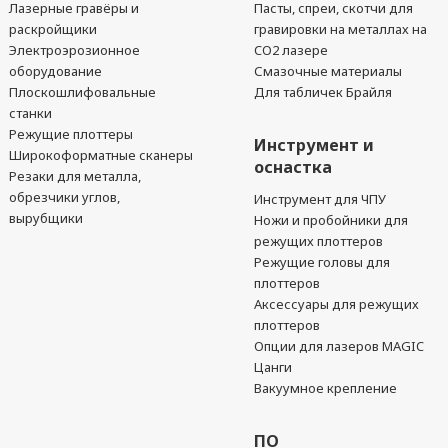
Лазерные гравёры и
Пасты, спреи, скотчи для
раскройщики
гравировки на металлах на
Электроэрозионное
CO2 лазере
оборудование
Смазочные материалы
Плоскошлифовальные
Для табличек Брайля
станки
Режущие плоттеры
Инструмент и
Широкоформатные сканеры
оснастка
Резаки для металла,
обрезчики углов,
Инструмент для ЧПУ
вырубщики
Ножи и пробойники для
режущих плоттеров
Режущие головы для
плоттеров
Аксессуары для режущих
плоттеров
Опции для лазеров MAGIC
Цанги
Вакуумное крепление
ПО