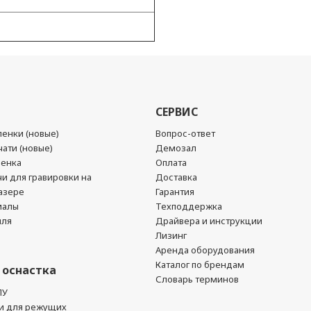
СЕРВИС
енки (новые)
Вопрос-ответ
ати (новые)
Демозал
ленка
Оплата
чи для гравировки на
Доставка
азере
Гарантия
иалы
Техподдержка
йля
Драйвера и инструкции
Лизинг
Аренда оборудования
Каталог по брендам
 оснастка
Словарь терминов
ПУ
и для режущих