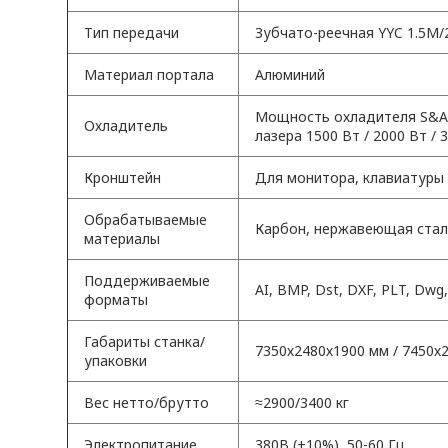
Тип передачи
Зубчато-реечная YYC 1.5M
Материал портала
Алюминий
Мощность охладителя S&A
Охладитель
лазера 1500 Вт / 2000 Вт / 
Кронштейн
Для монитора, клавиатуры
Обрабатываемые
Карбон, нержавеющая сталь
материалы
Поддерживаемые
AI, BMP, Dst, DXF, PLT, Dwg
форматы
Габариты станка/
7350х2480х1900 мм / 7450х
упаковки
Вес нетто/брутто
≈2900/3400 кг
Электропитание
380В (±10%), 50-60 Гц