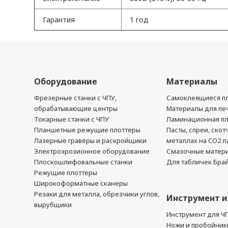
Гарантия
1 год
Оборудование
Материалы
Фрезерные станки с ЧПУ,
Самоклеящиеся пл
обрабатывающие центры
Материалы для печ
Токарные станки с ЧПУ
Ламинационная п
Планшетные режущие плоттеры
Пасты, спреи, скот
Лазерные гравёры и раскройщики
металлах на CO2 л
Электроэрозионное оборудование
Смазочные матер
Плоскошлифовальные станки
Для табличек Бра
Режущие плоттеры
Широкоформатные сканеры
Резаки для металла, обрезчики углов,
Инструмент и
вырубщики
Инструмент для Ч
Ножи и пробойник