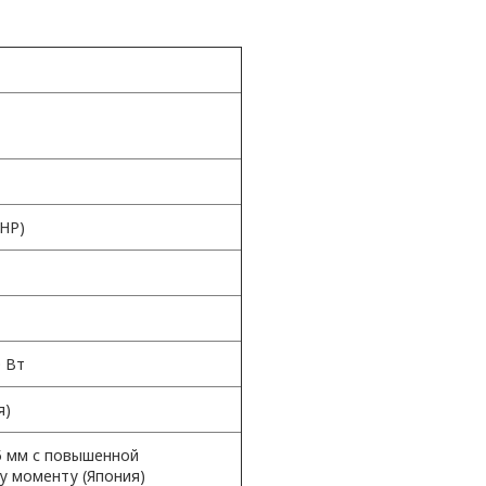
КНР)
0 Вт
я)
 мм с повышенной
у моменту (Япония)