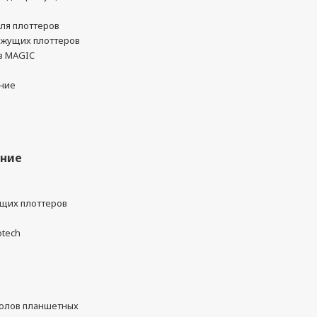
ля плоттеров
ежущих плоттеров
в MAGIC
ние
ание
ущих плоттеров
otech
олов планшетных