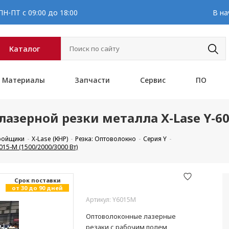
Н-ПТ с 09:00 до 18:00
В на
Каталог
Материалы
Запчасти
Сервис
ПО
зерной резки металла X-Lase Y-601
кройщики
X-Lase (КНР)
Резка: Оптоволокно
Серия Y
15-M (1500/2000/3000 Вт)
Cрок поставки
от 30 до 90 дней
Артикул: Y6015M
Оптоволоконные лазерные
резаки с рабочим полем