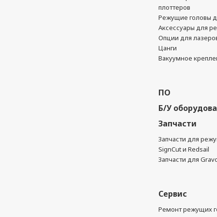
плоттеров
Режущие головы д
Аксессуары для р
Опции для лазеро
Цанги
Вакуумное крепле
ПО
Б/У оборудов
Запчасти
Запчасти для реж
SignCut и Redsail
Запчасти для Grav
Сервис
Ремонт режущих г