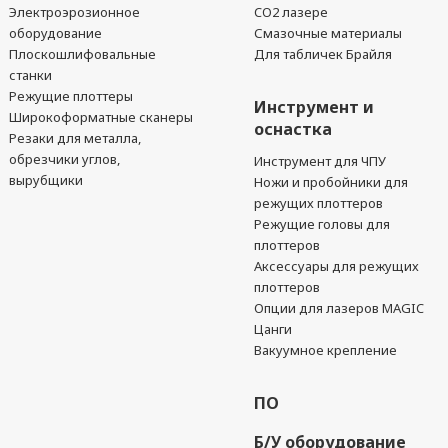
Электроэрозионное
CO2 лазере
оборудование
Смазочные материалы
Плоскошлифовальные
Для табличек Брайля
станки
Режущие плоттеры
Инструмент и
Широкоформатные сканеры
оснастка
Резаки для металла,
обрезчики углов,
Инструмент для ЧПУ
вырубщики
Ножи и пробойники для
режущих плоттеров
Режущие головы для
плоттеров
Аксессуары для режущих
плоттеров
Опции для лазеров MAGIC
Цанги
Вакуумное крепление
ПО
Б/У оборудование