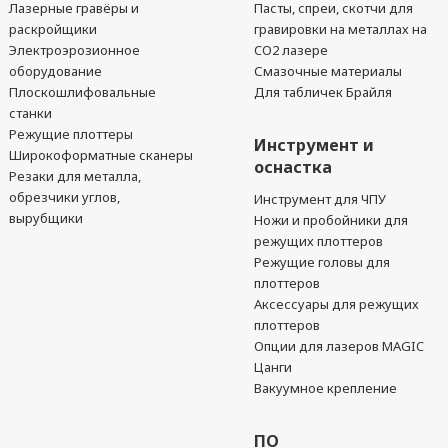
Лазерные гравёры и
Пасты, спреи, скотчи для
раскройщики
гравировки на металлах на
Электроэрозионное
CO2 лазере
оборудование
Смазочные материалы
Плоскошлифовальные
Для табличек Брайля
станки
Режущие плоттеры
Инструмент и
Широкоформатные сканеры
оснастка
Резаки для металла,
обрезчики углов,
Инструмент для ЧПУ
вырубщики
Ножи и пробойники для
режущих плоттеров
Режущие головы для
плоттеров
Аксессуары для режущих
плоттеров
Опции для лазеров MAGIC
Цанги
Вакуумное крепление
ПО