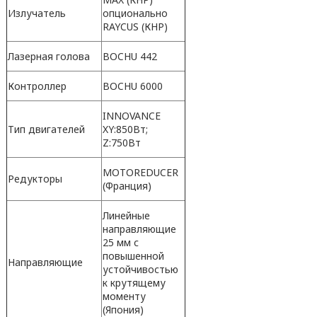
Излучатель
опционально
RAYCUS (КНР)
Лазерная голова
BOCHU 442
Контроллер
BOCHU 6000
INNOVANCE
Тип двигателей
XY:850Вт;
Z:750Вт
MOTOREDUCER
Редукторы
(Франция)
Линейные
направляющие
25 мм с
повышенной
Направляющие
устойчивостью
к крутящему
моменту
(Япония)