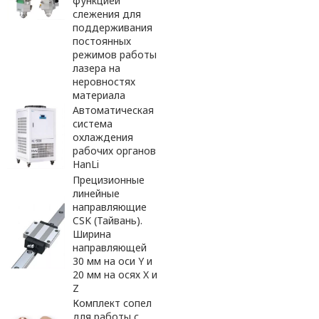
функцией
слежения для
поддерживания
постоянных
режимов работы
лазера на
неровностях
материала
Автоматическая
система
охлаждения
рабочих органов
HanLi
Прецизионные
линейные
направляющие
CSK (Тайвань).
Ширина
направляющей
30 мм на оси Y и
20 мм на осях X и
Z
Комплект сопел
для работы с