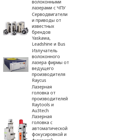
волоконными
лазерами с ЧПУ
Серводвигатели
и приводы от
известных
брендов
Yaskawa,
Leadshine и Bus
Излучатель
волоконного
лазера фирмы от
ведущего
производителя
Raycus
Лазерная
головка от
производителей
Raytools и
Au3tech
Лазерная
головка с
автоматической
фокусировкой и