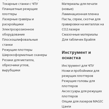
Токарные станки с ЧПУ
Материалы для печати
Планшетные режущие
(новые)
плоттеры
Ламинационная пленка
Лазерные гравёры и
Пасты, спреи, скотчи для
раскройщики
гравировки на металлах на
Электроэрозионное
CO2 лазере
оборудование
Смазочные материалы
Плоскошлифовальные
Для табличек Брайля
станки
Режущие плоттеры
Инструмент и
Широкоформатные сканеры
оснастка
Резаки для металла,
обрезчики углов,
Инструмент для ЧПУ
вырубщики
Ножи и пробойники для
режущих плоттеров
Режущие головы для
плоттеров
Аксессуары для режущих
плоттеров
Опции для лазеров MAGIC
Цанги