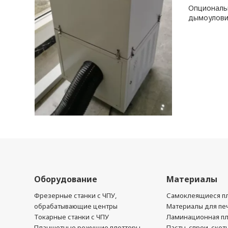
Опциональн
дымоулови
Оборудование
Материалы
Фрезерные станки с ЧПУ,
Самоклеящиеся пл
обрабатывающие центры
Материалы для печ
Токарные станки с ЧПУ
Ламинационная п
Планшетные режущие плоттеры
Пасты, спреи, скот