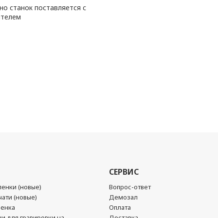
о станок поставляется с
телем
СЕРВИС
енки (новые)
Вопрос-ответ
ати (новые)
Демозал
ленка
Оплата
чи для гравировки на
Доставка