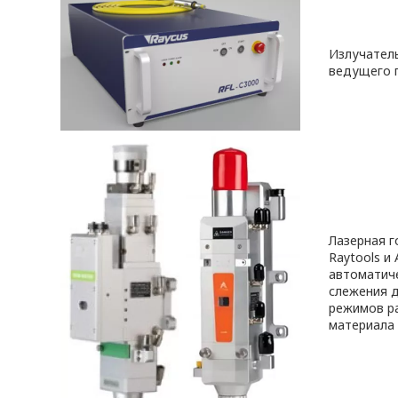
Излучател
ведущего 
Лазерная г
Raytools и
автоматич
слежения 
режимов р
материала