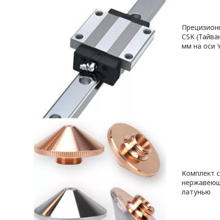
Прецизион
CSK (Тайва
мм на оси Y
Комплект с
нержавеющ
латунью