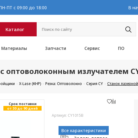
Н-ПТ с 09:00 до 18:00
В на
Каталог
Материалы
Запчасти
Сервис
ПО
e с оптоволоконным излучателем C
кройщики
X-Lase (КНР)
Резка: Оптоволокно
Серия CY
Станок лазерной
Cрок поставки
от 30 до 90 дней
Артикул: CY1015B
Все характеристики