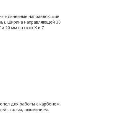
ные линейные направляющие
нь). Ширина направляющей 30
 и 20 мм на осях X и Z
опел для работы с карбоном,
ей сталью, алюминием,