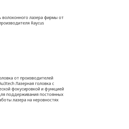
ь волоконного лазера фирмы от
производителя Raycus
оловка от производителей
 Au3tech Лазерная головка с
еской фокусировкой и функцией
для поддерживания постоянных
аботы лазера на неровностях