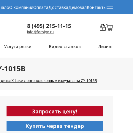
чало
О компании
Оплата
Доставка
Демозал
Контакты
8 (495) 215-11-15
info@forsign.ru
Услуги резки
Видео станков
Лизинг
Y-1015B
 резки X-Lase с оптоволоконным излучателем CY-1015B
Запросить цену!
Купить через тендер