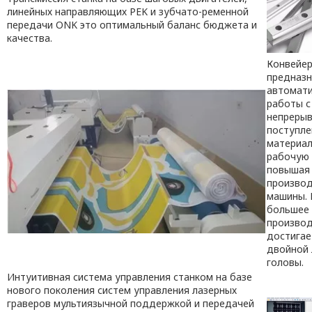
линейных направляющих PEK и зубчато-ременной
передачи ONK это оптимальный баланс бюджета и
качества.
Конвейер
предназн
автомат
работы с
непреры
поступл
материал
рабочую 
повышая 
произво
машины.
большее 
произво
достигае
двойной 
головы.
Интуитивная система управления станком на базе
нового поколения систем управления лазерных
граверов мультиязычной поддержкой и передачей