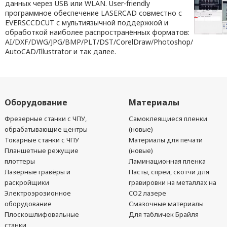
данных через USB или WLAN. User-friendly
программное обеспечение LASERCAD совместно с
EVERSCCDCUT с мультиязычной поддержкой и
обработкой наиболее распространённых форматов:
AI/DXF/DWG/JPG/BMP/PLT/DST/CorelDraw/Photoshop/
AutoCAD/Illustrator и так далее.
Оборудование
Материалы
Фрезерные станки с ЧПУ,
Самоклеящиеся пленки
обрабатывающие центры
(новые)
Токарные станки с ЧПУ
Материалы для печати
Планшетные режущие
(новые)
плоттеры
Ламинационная пленка
Лазерные гравёры и
Пасты, спреи, скотчи для
раскройщики
гравировки на металлах на
Электроэрозионное
CO2 лазере
оборудование
Смазочные материалы
Плоскошлифовальные
Для табличек Брайля
станки