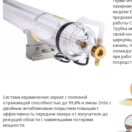
Герметич
лазерная
модели 
предназн
работы C
Трубка и
своей ко
циркуля
каналы, 
охлаждат
при рабо
посредст
Система керамических зеркал с полезной
отражающей способностью до 99,8% и линзы ZnSe с
двойным антибликовым покрытием повышают
эффективность передачи лазера от излучателя до
режущей области с наименьшими потерями
мощности.