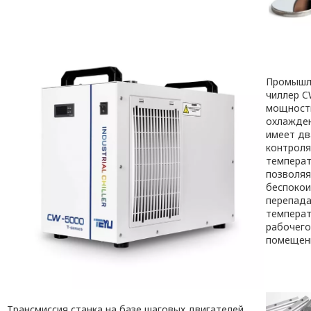
Промышл
чиллер C
мощност
охлажде
имеет дв
контроля
температ
позволяя
беспокои
перепада
температ
рабочего
помещен
Трансмиссия станка на базе шаговых двигателей,