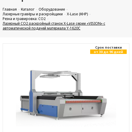
Главная
Каталог
Оборудование
Лазерные гравёры и раскройщики
X-Lase (КНР)
Резка и гравировка: CO2
Лазерный CO2 раскройный станок X-Lase серии «VISION» с
автоматической подачей материала Y-1620C
Cрок поставки
от 30 до 90 дней