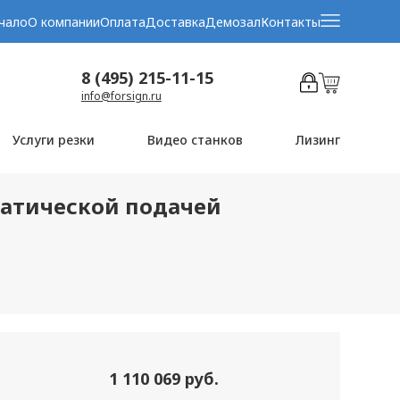
чало
О компании
Оплата
Доставка
Демозал
Контакты
8 (495) 215-11-15
info@forsign.ru
Услуги резки
Видео станков
Лизинг
матической подачей
1 110 069 руб.