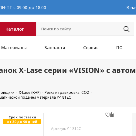
Н-ПТ с 09:00 до 18:00
В на
Каталог
Материалы
Запчасти
Сервис
ПО
нок X-Lase серии «VISION» с авто
кройщики
X-Lase (КНР)
Резка и гравировка: CO2
оматической подачей материала Y-1812C
Cрок поставки
от 30 до 90 дней
Артикул: Y-1812C