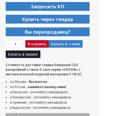
Запросить КП
Купить через тендер
Вы перепродавец?
–
+
В корзину
Купить в 1 клик
Купить в лизинг
Стоимость доставки товара Лазерный CO2
раскройный станок X-Lase серии «VISION» с
автоматической подачей материала Y-1812C:
по Москве -
бесплатно
по России -
нажмите кнопку ниже
в Казахстан - уточняйте у менеджеров
в Белоруссию - уточняйте у менеджеров
в Армению - уточняйте у менеджеров
в Кыргызстан - уточняйте у менеджеров