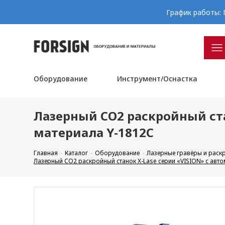
График работы: П
Оборудование
Инструмент/Оснастка
Лазерный CO2 раскройный ста
материала Y-1812C
Главная
Каталог
Оборудование
Лазерные гравёры и рас
Лазерный CO2 раскройный станок X-Lase серии «VISION» с авт