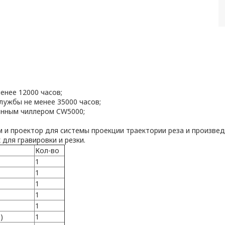
енее 12000 часов;
лужбы не менее 35000 часов;
енным чиллером CW5000;
 и проектор для системы проекции траектории реза и произвед
для гравировки и резки.
Кол-во
1
1
1
1
1
)
1