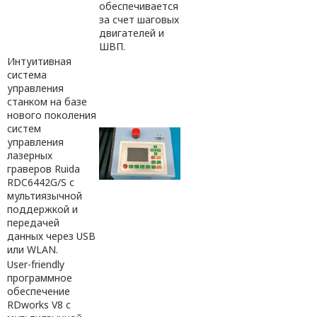
обеспечивается
за счет шаговых
двигателей и
ШВП.
Интуитивная
система
управления
станком на базе
нового поколения
систем
управления
лазерных
граверов Ruida
RDC6442G/S с
мультиязычной
поддержкой и
передачей
данных через USB
или WLAN.
User-friendly
программное
обеспечение
RDworks V8 с