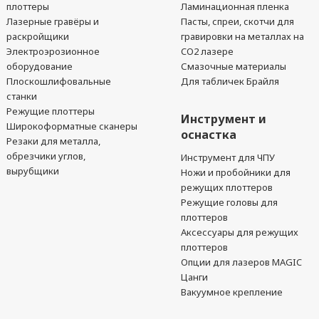
плоттеры
Ламинационная пленка
Лазерные гравёры и
Пасты, спреи, скотчи для
раскройщики
гравировки на металлах на
Электроэрозионное
CO2 лазере
оборудование
Смазочные материалы
Плоскошлифовальные
Для табличек Брайля
станки
Режущие плоттеры
Инструмент и
Широкоформатные сканеры
оснастка
Резаки для металла,
обрезчики углов,
Инструмент для ЧПУ
вырубщики
Ножи и пробойники для
режущих плоттеров
Режущие головы для
плоттеров
Аксессуары для режущих
плоттеров
Опции для лазеров MAGIC
Цанги
Вакуумное крепление