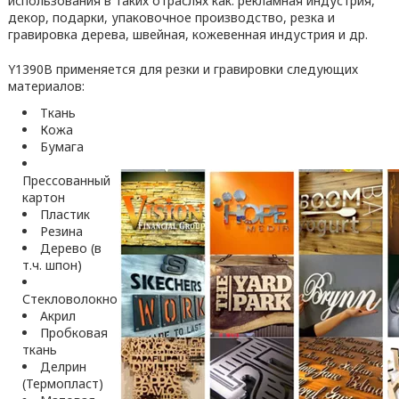
использования в таких отраслях как: рекламная индустрия,
декор, подарки, упаковочное производство, резка и
гравировка дерева, швейная, кожевенная индустрия и др.
Y1390B применяется для резки и гравировки следующих
материалов:
Ткань
Кожа
Бумага
Прессованный
картон
Пластик
Резина
Дерево (в
т.ч. шпон)
Стекловолокно
Акрил
Пробковая
ткань
Делрин
(Термопласт)