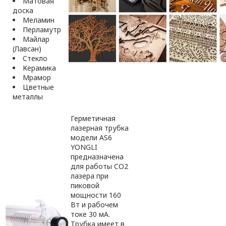
Матовая
доска
Меламин
Перламутр
Майлар
(Лавсан)
Стекло
Керамика
Мрамор
Цветные
металлы
Герметичная
лазерная трубка
модели AS6
YONGLI
предназначена
для работы CO2
лазера при
пиковой
мощности 160
Вт и рабочем
токе 30 мА.
Трубка имеет в