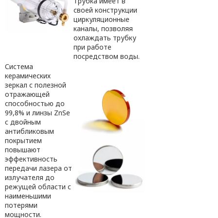
Трубка имеет в
своей конструкции
циркуляционные
каналы, позволяя
охлаждать трубку
при работе
посредством воды.
Система
керамических
зеркал с полезной
отражающей
способностью до
99,8% и линзы ZnSe
с двойным
антибликовым
покрытием
повышают
эффективность
передачи лазера от
излучателя до
режущей области с
наименьшими
потерями
мощности.