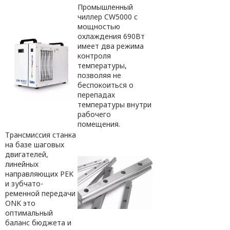
Промышленный
чиллер CW5000 с
мощностью
охлаждения 690Вт
имеет два режима
контроля
температуры,
позволяя не
беспокоиться о
перепадах
температуры внутри
рабочего
помещения.
Трансмиссия станка
на базе шаговых
двигателей,
линейных
направляющих PEK
и зубчато-
ременной передачи
ONK это
оптимальный
баланс бюджета и