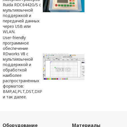
Ruida RDC6442G/S с
мультиязычной
поддержкой и
передачей данных
через USB или
WLAN.
User-friendly
программное
обеспечение
RDworks V8 с
мультиязычной
поддержкой и
обработкой
наиболее
распространённых
форматов:
BMP,AI,PLT,DST,DXF
и так далее.
Оборудование
Материалы