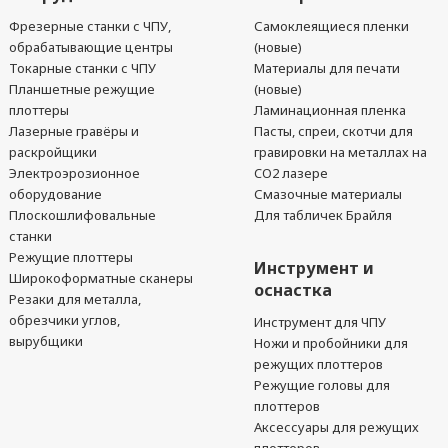
Фрезерные станки с ЧПУ,
Самоклеящиеся пленки
обрабатывающие центры
(новые)
Токарные станки с ЧПУ
Материалы для печати
Планшетные режущие
(новые)
плоттеры
Ламинационная пленка
Лазерные гравёры и
Пасты, спреи, скотчи для
раскройщики
гравировки на металлах на
Электроэрозионное
CO2 лазере
оборудование
Смазочные материалы
Плоскошлифовальные
Для табличек Брайля
станки
Режущие плоттеры
Инструмент и
Широкоформатные сканеры
оснастка
Резаки для металла,
обрезчики углов,
Инструмент для ЧПУ
вырубщики
Ножи и пробойники для
режущих плоттеров
Режущие головы для
плоттеров
Аксессуары для режущих