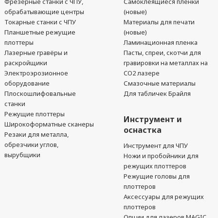
Фрезерные станки с ЧПУ,
Самоклеящиеся пленки
обрабатывающие центры
(новые)
Токарные станки с ЧПУ
Материалы для печати
Планшетные режущие
(новые)
плоттеры
Ламинационная пленка
Лазерные гравёры и
Пасты, спреи, скотчи для
раскройщики
гравировки на металлах на
Электроэрозионное
CO2 лазере
оборудование
Смазочные материалы
Плоскошлифовальные
Для табличек Брайля
станки
Режущие плоттеры
Инструмент и
Широкоформатные сканеры
оснастка
Резаки для металла,
обрезчики углов,
Инструмент для ЧПУ
вырубщики
Ножи и пробойники для
режущих плоттеров
Режущие головы для
плоттеров
Аксессуары для режущих
плоттеров
Опции для лазеров MAGIC