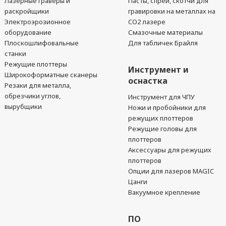
Лазерные гравёры и
Пасты, спреи, скотчи для
раскройщики
гравировки на металлах на
Электроэрозионное
CO2 лазере
оборудование
Смазочные материалы
Плоскошлифовальные
Для табличек Брайля
станки
Режущие плоттеры
Инструмент и
Широкоформатные сканеры
оснастка
Резаки для металла,
обрезчики углов,
Инструмент для ЧПУ
вырубщики
Ножи и пробойники для
режущих плоттеров
Режущие головы для
плоттеров
Аксессуары для режущих
плоттеров
Опции для лазеров MAGIC
Цанги
Вакуумное крепление
ПО