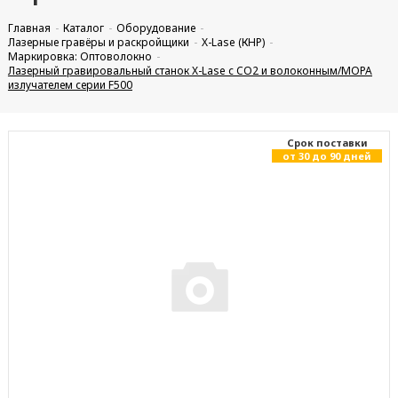
Главная
Каталог
Оборудование
Лазерные гравёры и раскройщики
X-Lase (КНР)
Маркировка: Оптоволокно
Лазерный гравировальный станок X-Lase с CO2 и волоконным/МОРА
излучателем серии F500
Cрок поставки
от 30 до 90 дней