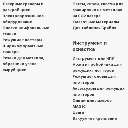
Лазерные гравёры и
Пасты, спреи, скотчи для
раскройщики
гравировки на металлах
Электроэрозионное
на CO2 лазере
оборудование
Смазочные материалы
Плоскошлифовальные
Для табличек Брайля
станки
Режущие плоттеры
Инструмент и
Широкоформатные
оснастка
сканеры
Резаки для металла,
Инструмент для ЧПУ
обрезчики углов,
Ножи и пробойники для
вырубщики
режущих плоттеров
Режущие головы для
плоттеров
Аксессуары для режущих
плоттеров
Опции для лазеров
MAGIC
Цанги
Вакуумное крепление