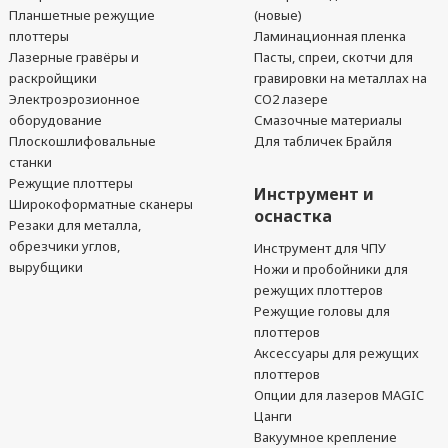
Планшетные режущие
(новые)
плоттеры
Ламинационная пленка
Лазерные гравёры и
Пасты, спреи, скотчи для
раскройщики
гравировки на металлах на
Электроэрозионное
CO2 лазере
оборудование
Смазочные материалы
Плоскошлифовальные
Для табличек Брайля
станки
Режущие плоттеры
Инструмент и
Широкоформатные сканеры
оснастка
Резаки для металла,
обрезчики углов,
Инструмент для ЧПУ
вырубщики
Ножи и пробойники для
режущих плоттеров
Режущие головы для
плоттеров
Аксессуары для режущих
плоттеров
Опции для лазеров MAGIC
Цанги
Вакуумное крепление