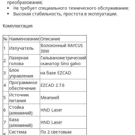
преобразования;
Не требует специального технического обслуживания;
Высокая стабильность, простота в эксплуатации.
Комплектация
№
Наименование
Описание
Волоконный RAYCUS
1
Излучатель
30W
Лазерная
Гальванометрический
2
голова
сканатор Sino galvo
Блок
3
на базе EZCAD
управления
Программное
4
EZCAD 2.7.6
обеспечение
Источник
5
Meanwell
питания
Стойка
6
HND Laser
(алюминий)
База
7
HND Laser
(алюминий)
Система
По 2 световым
8