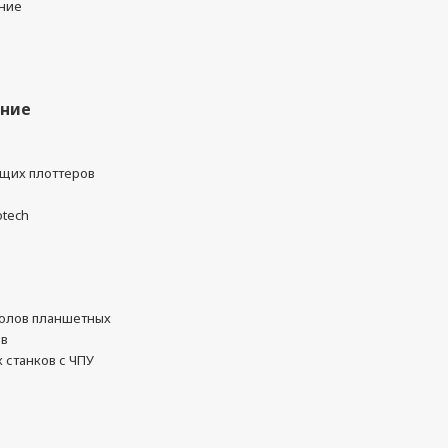
ние
ание
ущих плоттеров
otech
олов планшетных
ов
 станков с ЧПУ