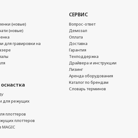
СЕРВИС
енки (новые)
Вопрос-ответ
ати (новые)
Демозал
ленка
Оплата
чи для гравировки на
Доставка
азере
Гарантия
иалы
Техподдержка
йля
Драйвера и инструкции
Лизинг
Аренда оборудования
Каталог по брендам
 оснастка
Словарь терминов
ПУ
и для режущих
ля плоттеров
ежущих плоттеров
в MAGIC