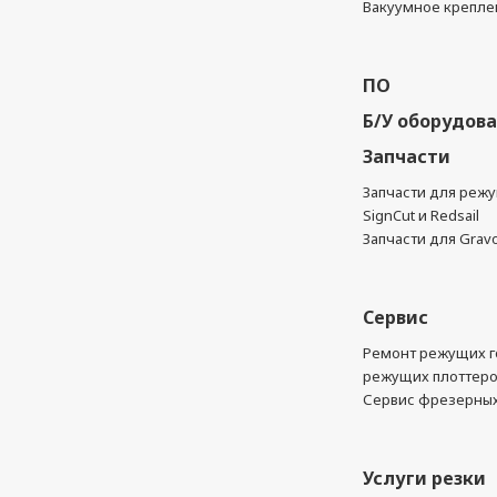
Вакуумное крепле
ПО
Б/У оборудов
Запчасти
Запчасти для реж
SignCut и Redsail
Запчасти для Grav
Сервис
Ремонт режущих г
режущих плоттер
Сервис фрезерных
Услуги резки