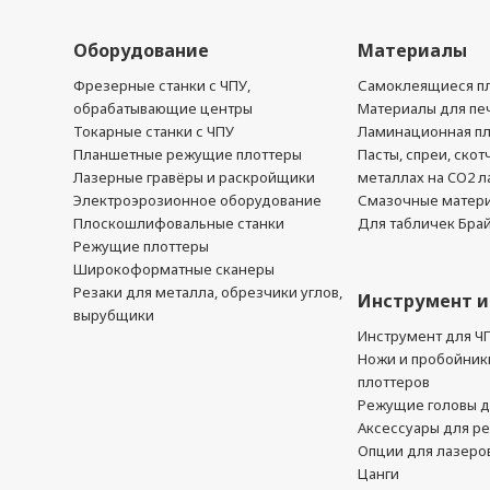
Оборудование
Материалы
Фрезерные станки с ЧПУ,
Самоклеящиеся пл
обрабатывающие центры
Материалы для печ
Токарные станки с ЧПУ
Ламинационная п
Планшетные режущие плоттеры
Пасты, спреи, скот
Лазерные гравёры и раскройщики
металлах на CO2 л
Электроэрозионное оборудование
Смазочные матер
Плоскошлифовальные станки
Для табличек Бра
Режущие плоттеры
Широкоформатные сканеры
Резаки для металла, обрезчики углов,
Инструмент и
вырубщики
Инструмент для Ч
Ножи и пробойник
плоттеров
Режущие головы д
Аксессуары для р
Опции для лазеро
Цанги