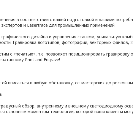
чения в соответствии с вашей подготовкой и вашими потребнос
 экспертов и Lasertrace для промышленных применений.
графического дизайна и управления станком, уникальную комб
ости. Гравировка логотипов, фотографий, векторных файлов, 2
тим с «печатью», т.е. позволяет позиционировать гравировку 
чатанному Print and Engrave!
 ей вписаться в любую обстановку, от мастерских до роскошны
в
градусный обзор, внутреннему и внешнему светодиодному осв
ится основным моментом технологии, которой ваши клиенты мог