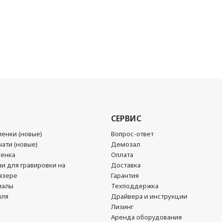
СЕРВИС
енки (новые)
Вопрос-ответ
ати (новые)
Демозал
ленка
Оплата
чи для гравировки на
Доставка
азере
Гарантия
иалы
Техподдержка
йля
Драйвера и инструкции
Лизинг
Аренда оборудования