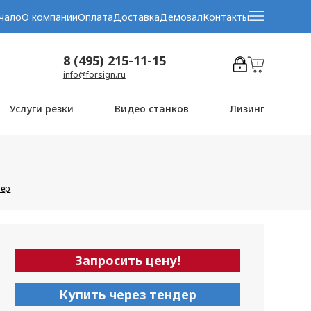
чало
О компании
Оплата
Доставка
Демозал
Контакты
8 (495) 215-11-15
info@forsign.ru
Услуги резки
Видео станков
Лизинг
вер
Запросить цену!
Купить через тендер