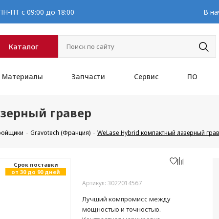
Н-ПТ с 09:00 до 18:00
В на
Каталог
Материалы
Запчасти
Сервис
ПО
азерный гравер
кройщики
Gravotech (Франция)
WeLase Hybrid компактный лазерный гра
Cрок поставки
от 30 до 90 дней
Артикул: 3022014567
Лучший компромисс между
мощностью и точностью.