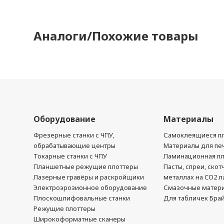
Аналоги/Похожие товары
Оборудование
Материалы
Фрезерные станки с ЧПУ,
Самоклеящиеся пл
обрабатывающие центры
Материалы для печ
Токарные станки с ЧПУ
Ламинационная п
Планшетные режущие плоттеры
Пасты, спреи, скот
Лазерные гравёры и раскройщики
металлах на CO2 л
Электроэрозионное оборудование
Смазочные матер
Плоскошлифовальные станки
Для табличек Бра
Режущие плоттеры
Широкоформатные сканеры