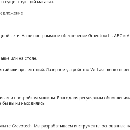
 в существующий магазин.
предложение
дной сети. Наше программное обеспечение Gravotouch , ABC и 
вке или на столе.
тий или презентаций. Лазерное устройство WeLase легко перен
рвисам и настройкам машины. Благодаря регулярным обновления
е бы вы ни находились.
 опыте Gravotech. Мы разрабатываем инструменты основанные н