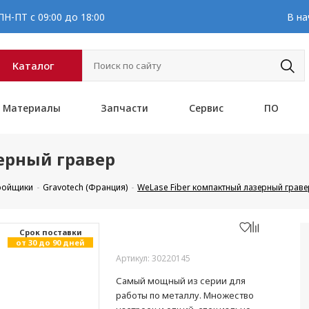
Н-ПТ с 09:00 до 18:00
В на
Каталог
Материалы
Запчасти
Сервис
ПО
ерный гравер
кройщики
Gravotech (Франция)
WeLase Fiber компактный лазерный граве
Cрок поставки
от 30 до 90 дней
Артикул: 30220145
Самый мощный из серии для
работы по металлу. Множество