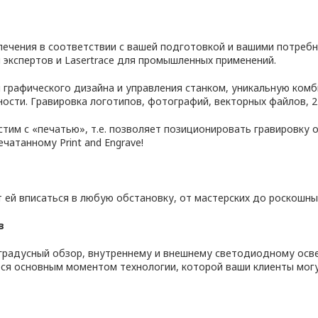
чения в соответствии с вашей подготовкой и вашими потребнос
 экспертов и Lasertrace для промышленных применений.
графического дизайна и управления станком, уникальную комб
ости. Гравировка логотипов, фотографий, векторных файлов, 2
тим с «печатью», т.е. позволяет позиционировать гравировку 
чатанному Print and Engrave!
 ей вписаться в любую обстановку, от мастерских до роскошны
в
градусный обзор, внутреннему и внешнему светодиодному осв
ится основным моментом технологии, которой ваши клиенты мог