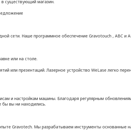
 в существующий магазин.
предложение
дной сети. Наше программное обеспечение Gravotouch , ABC и 
вке или на столе.
тий или презентаций. Лазерное устройство WeLase легко перен
рвисам и настройкам машины. Благодаря регулярным обновления
е бы вы ни находились.
 опыте Gravotech. Мы разрабатываем инструменты основанные н