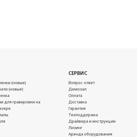
СЕРВИС
енки (новые)
Вопрос-ответ
ати (новые)
Демозал
ленка
Оплата
чи для гравировки на
Доставка
азере
Гарантия
иалы
Техподдержка
йля
Драйвера и инструкции
Лизинг
Аренда оборудования