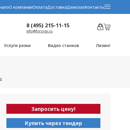
чало
О компании
Оплата
Доставка
Демозал
Контакты
8 (495) 215-11-15
info@forsign.ru
Услуги резки
Видео станков
Лизинг
р
Запросить цену!
Купить через тендер