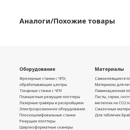
Аналоги/Похожие товары
Оборудование
Материалы
Фрезерные станки с ЧПУ,
Самоклеящиеся пл
обрабатывающие центры
Материалы для печ
Токарные станки с ЧПУ
Ламинационная п
Планшетные режущие плоттеры
Пасты, спреи, скот
Лазерные гравёры и раскройщики
металлах на CO2 л
Электроэрозионное оборудование
Смазочные матер
Плоскошлифовальные станки
Для табличек Бра
Режущие плоттеры
Широкоформатные сканеры