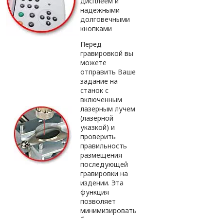
дисплеем и
надежными
долговечными
кнопками
Перед
гравировкой вы
можете
отправить Ваше
задание на
станок с
включенным
лазерным лучем
(лазерной
указкой) и
проверить
правильность
размещения
последующей
гравировки на
издении. Эта
функция
позволяет
минимизировать