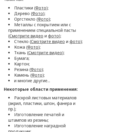
Пластики (
Фото
);
Дерево (
Фото
);
Оргстекло (
Фото
);
Металлы с покрытием или с
применением специальной пасты
(
Cмотрите видео
и
фото
);
Стекло (
Cмотрите видео
и
фото
);
Кожа (
Фото
);
Ткань (
Смотрите видео
);
Бумага;
Картон;
Резина (
Фото
);
Камень (
Фото
);
и многие другие...
Некоторые области применения:
Раскрой листовых материалов
(акрил, пластики, шпон, фанера и
пр.);
Изготовление печатей и
штампов из резины;
Изготовление наградной
продукции;