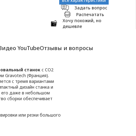
Все характеристики
Задать вопрос
Распечатать
Хочу похожий, но
дешевле
Видео YouTube
Отзывы и вопросы
ровальный станок
с CO2
и Gravotech (Франция).
ляется с тремя вариантами
мпактный дизайн станка и
 его даже в небольшом
ство сборки обеспечивает
авировки или резки большого