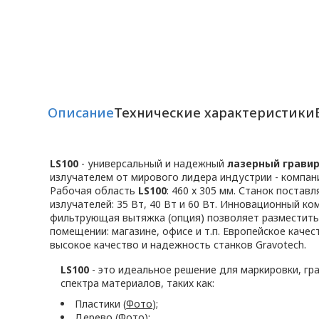
Описание
Технические характеристики
LS100
- универсальный и надежный
лазерный грави
излучателем от мирового лидера индустрии - компани
Рабочая область
LS100
: 460 x 305 мм. Станок постав
излучателей: 35 Вт, 40 Вт и 60 Вт. Инновационный ко
фильтрующая вытяжка (опция) позволяет разместить
помещении: магазине, офисе и т.п. Европейское каче
высокое качество и надежность станков Gravotech.
LS100
- это идеальное решение для маркировки, гр
спектра материалов, таких как:
Пластики (
Фото
);
Дерево (
Фото
);