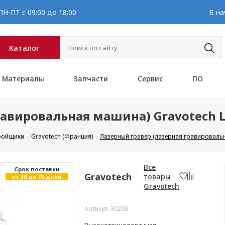
Н-ПТ с 09:00 до 18:00
В на
Каталог
Материалы
Запчасти
Сервис
ПО
равировальная машина) Gravotech 
кройщики
Gravotech (Франция)
Лазерный гравер (лазерная гравироваль
Все
Cрок поставки
Gravotech
товары
от 30 до 90 дней
Gravotech
Артикул: 30203