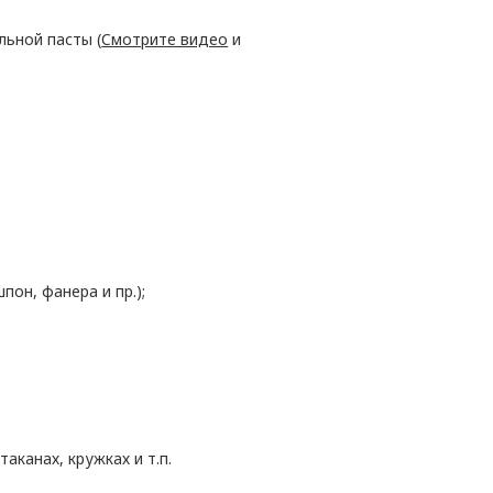
льной пасты (
Cмотрите видео
и
пон, фанера и пр.);
таканах, кружках и т.п.