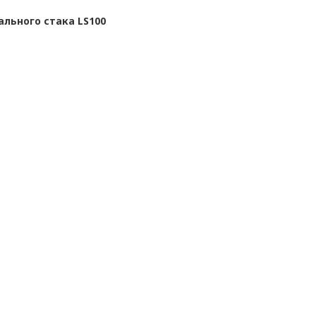
льного стака LS100
а