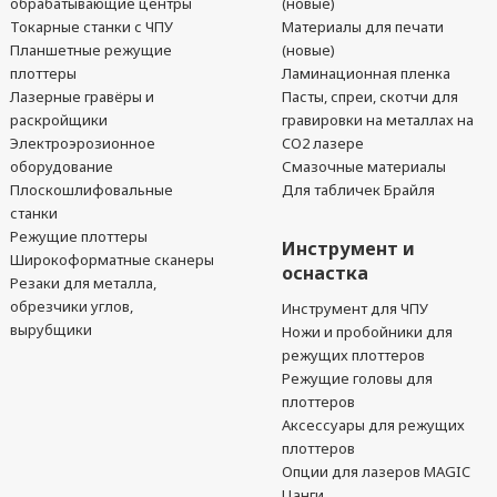
обрабатывающие центры
(новые)
Токарные станки с ЧПУ
Материалы для печати
Планшетные режущие
(новые)
плоттеры
Ламинационная пленка
Лазерные гравёры и
Пасты, спреи, скотчи для
раскройщики
гравировки на металлах на
Электроэрозионное
CO2 лазере
оборудование
Смазочные материалы
Плоскошлифовальные
Для табличек Брайля
станки
Режущие плоттеры
Инструмент и
Широкоформатные сканеры
оснастка
Резаки для металла,
обрезчики углов,
Инструмент для ЧПУ
вырубщики
Ножи и пробойники для
режущих плоттеров
Режущие головы для
плоттеров
Аксессуары для режущих
плоттеров
Опции для лазеров MAGIC
Цанги