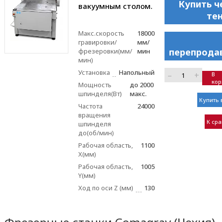
Купить ч
вакуумным столом.
те
Макс.скорость
18000
гравировки/
мм/
перепрода
фрезеровки(мм/
мин
мин)
Установка
Напольный
–
+
В
кор
Мощность
до 2000
шпинделя(Вт)
макс.
Купить 
Частота
24000
вращения
К ср
шпинделя
до(об/мин)
Рабочая область,
1100
X(мм)
Рабочая область,
1005
Y(мм)
Ход по оси Z (мм)
130