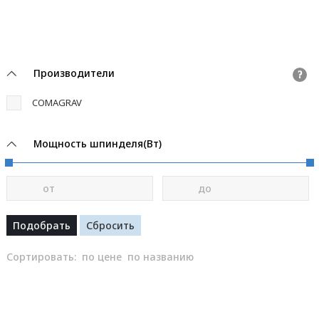
Производители
?
COMAGRAV
Мощность шпинделя(Вт)
от
до
Сортировать:
по цене
по названию