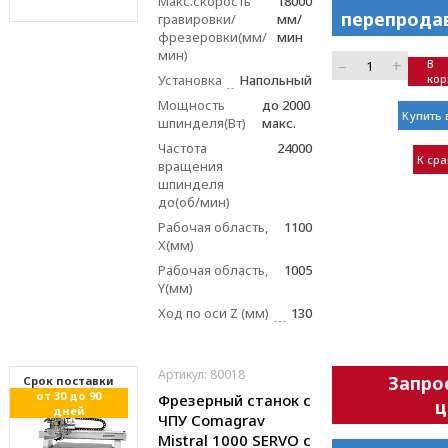
Макс.скорость
18000
перепрода
гравировки/
мм/
фрезеровки(мм/
мин
мин)
–
+
В
Установка
Напольный
кор
Мощность
до 2000
Купить 
шпинделя(Вт)
макс.
Частота
24000
К ср
вращения
шпинделя
до(об/мин)
Рабочая область,
1100
X(мм)
Рабочая область,
1005
Y(мм)
Ход по оси Z (мм)
130
Артикул: 80018
Запро
Cрок поставки
от 30 до 90
Фрезерный станок с
ц
дней
ЧПУ Comagrav
Mistral 1000 SERVO с