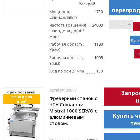
Раскрой
перепрод
Мощность
730
шпинделя(Вт)
–
+
Частота вращения
24000
шпинделя до(об/
мин)
Купи
Рабочая область,
1100
X(мм)
К 
Рабочая область,
1005
Y(мм)
Ход по оси Z (мм)
130
Артикул: 80017
Запро
Cрок поставки
от 30 до 90
Фрезерный станок с
ц
дней
ЧПУ Comagrav
Mistral 1000 SERVO с
Купить ч
алюминиевым
те
столом.