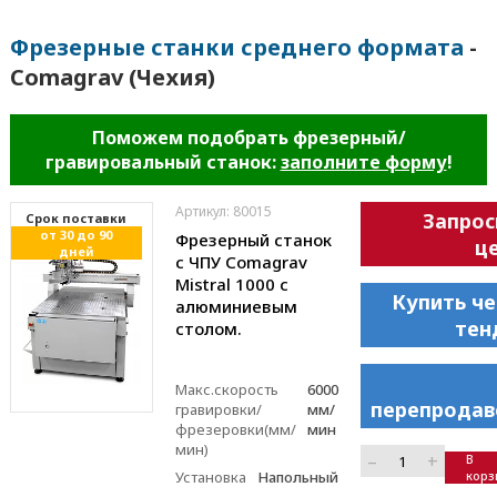
Фрезерные станки среднего формата
-
Comagrav (Чехия)
Поможем подобрать фрезерный/
гравировальный станок:
заполните форму
!
Артикул: 80015
Запрос
Cрок поставки
от 30 до 90
Фрезерный станок
це
дней
с ЧПУ Comagrav
Mistral 1000 с
Купить че
алюминиевым
тен
столом.
Макс.скорость
6000
перепродав
гравировки/
мм/
фрезеровки(мм/
мин
мин)
–
+
В
Установка
Напольный
корз