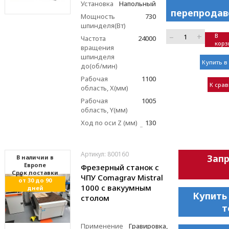
Установка
Напольный
перепродав
Мощность
730
шпинделя(Вт)
–
+
В
Частота
24000
корз
вращения
шпинделя
Купить в 
до(об/мин)
Рабочая
1100
К сра
область, X(мм)
Рабочая
1005
область, Y(мм)
Ход по оси Z (мм)
130
Артикул: 800160
Зап
В наличии в
Европе
Фрезерный станок с
Cрок поставки
ЧПУ Comagrav Mistral
от 30 до 90
1000 с вакуумным
дней
Купить
столом
т
Применение
Гравировка,