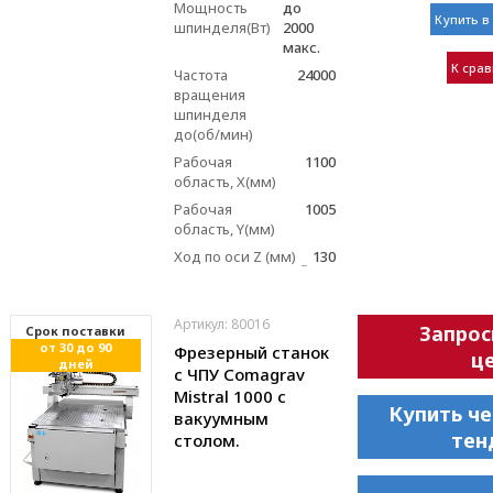
Мощность
до
Купить в 
шпинделя(Вт)
2000
макс.
К сра
Частота
24000
вращения
шпинделя
до(об/мин)
Рабочая
1100
область, X(мм)
Рабочая
1005
область, Y(мм)
Ход по оси Z (мм)
130
Артикул: 80016
Запрос
Cрок поставки
от 30 до 90
Фрезерный станок
це
дней
с ЧПУ Comagrav
Mistral 1000 с
Купить че
вакуумным
тен
столом.