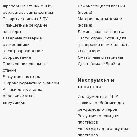
Фрезерные станки с ЧПУ,
Самоклеящиеся пленки
обрабатывающие центры
(новые)
Токарные станки с ЧПУ
Материалы для печати
Планшетные режущие
(новые)
плоттеры
Ламинационная пленка
Лазерные гравёры и
Пасты, спреи, скотчи для
раскройщики
гравировки на металлах на
Электроэрозионное
CO2 лазере
оборудование
Смазочные материалы
Плоскошлифовальные
Для табличек Брайля
станки
Режущие плоттеры
Инструмент и
Широкоформатные сканеры
оснастка
Резаки для металла,
обрезчики углов,
Инструмент для ЧПУ
вырубщики
Ножи и пробойники для
режущих плоттеров
Режущие головы для
плоттеров
Аксессуары для режущих
плоттеров