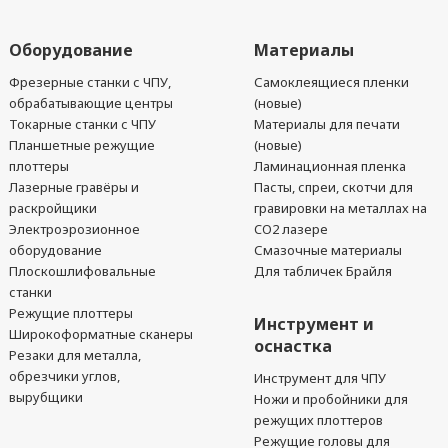
Оборудование
Материалы
Фрезерные станки с ЧПУ,
Самоклеящиеся пленки
обрабатывающие центры
(новые)
Токарные станки с ЧПУ
Материалы для печати
Планшетные режущие
(новые)
плоттеры
Ламинационная пленка
Лазерные гравёры и
Пасты, спреи, скотчи для
раскройщики
гравировки на металлах на
Электроэрозионное
CO2 лазере
оборудование
Смазочные материалы
Плоскошлифовальные
Для табличек Брайля
станки
Режущие плоттеры
Инструмент и
Широкоформатные сканеры
оснастка
Резаки для металла,
обрезчики углов,
Инструмент для ЧПУ
вырубщики
Ножи и пробойники для
режущих плоттеров
Режущие головы для