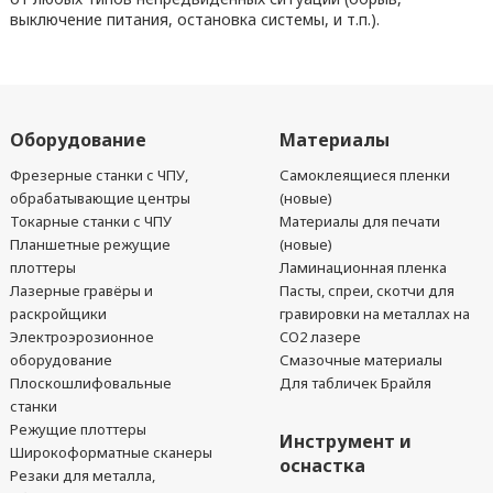
выключение питания, остановка системы, и т.п.).
Оборудование
Материалы
Фрезерные станки с ЧПУ,
Самоклеящиеся пленки
обрабатывающие центры
(новые)
Токарные станки с ЧПУ
Материалы для печати
Планшетные режущие
(новые)
плоттеры
Ламинационная пленка
Лазерные гравёры и
Пасты, спреи, скотчи для
раскройщики
гравировки на металлах на
Электроэрозионное
CO2 лазере
оборудование
Смазочные материалы
Плоскошлифовальные
Для табличек Брайля
станки
Режущие плоттеры
Инструмент и
Широкоформатные сканеры
оснастка
Резаки для металла,