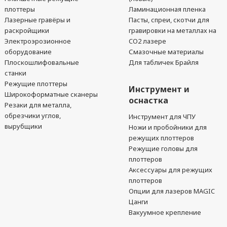
плоттеры
Ламинационная пленка
Лазерные гравёры и
Пасты, спреи, скотчи для
раскройщики
гравировки на металлах на
Электроэрозионное
CO2 лазере
оборудование
Смазочные материалы
Плоскошлифовальные
Для табличек Брайля
станки
Режущие плоттеры
Инструмент и
Широкоформатные сканеры
оснастка
Резаки для металла,
обрезчики углов,
Инструмент для ЧПУ
вырубщики
Ножи и пробойники для
режущих плоттеров
Режущие головы для
плоттеров
Аксессуары для режущих
плоттеров
Опции для лазеров MAGIC
Цанги
Вакуумное крепление