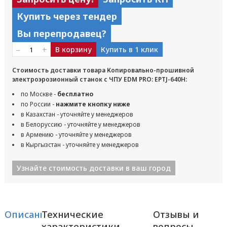
Купить через тендер
Вы перепродавец?
–
+
В корзину
Купить в 1 клик
Стоимость доставки товара Копировально-прошивной
электроэрозионный станок с ЧПУ EDM PRO: EPTJ-640H:
по Москве -
бесплатно
по России -
нажмите кнопку ниже
в Казахстан - уточняйте у менеджеров
в Белоруссию - уточняйте у менеджеров
в Армению - уточняйте у менеджеров
в Кыргызстан - уточняйте у менеджеров
Узнайте стоимость доставки в ваш город
Описание
Технические
Отзывы и
характеристики
вопросы