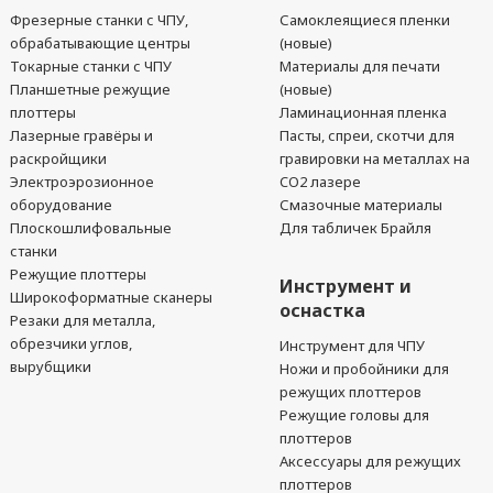
Фрезерные станки с ЧПУ,
Самоклеящиеся пленки
обрабатывающие центры
(новые)
Токарные станки с ЧПУ
Материалы для печати
Планшетные режущие
(новые)
плоттеры
Ламинационная пленка
Лазерные гравёры и
Пасты, спреи, скотчи для
раскройщики
гравировки на металлах на
Электроэрозионное
CO2 лазере
оборудование
Смазочные материалы
Плоскошлифовальные
Для табличек Брайля
станки
Режущие плоттеры
Инструмент и
Широкоформатные сканеры
оснастка
Резаки для металла,
обрезчики углов,
Инструмент для ЧПУ
вырубщики
Ножи и пробойники для
режущих плоттеров
Режущие головы для
плоттеров
Аксессуары для режущих
плоттеров