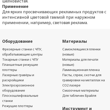
шелковистая.
Применение
Для ярких просвечивающих рекламных продуктов с
интенсивной цветовой гаммой при наружном
применении, например, световая реклама.
Оборудование
Материалы
Фрезерные станки с ЧПУ,
Самоклеящиеся пленки
обрабатывающие центры
(новые)
Токарные станки с ЧПУ
Материалы для печати
Планшетные режущие
(новые)
плоттеры
Ламинационная пленка
Лазерные гравёры и
Пасты, спреи, скотчи для
раскройщики
гравировки на металлах на
Электроэрозионное
CO2 лазере
оборудование
Смазочные материалы
Плоскошлифовальные
Для табличек Брайля
станки
Режущие плоттеры
Инструмент и