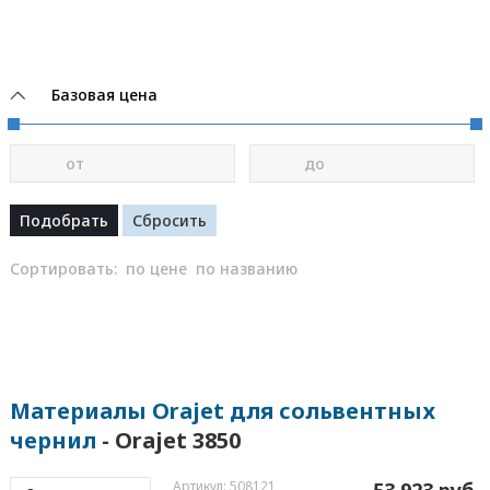
Базовая цена
от
до
Сортировать:
по цене
по названию
Материалы Orajet для сольвентных
чернил
- Orajet 3850
Артикул: 508121