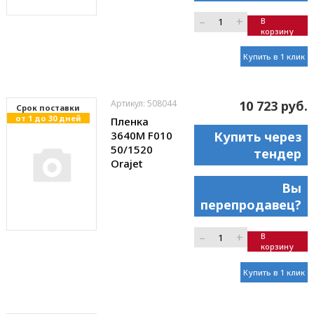
–
+
В
корзину
Купить в 1 клик
Артикул: 508044
10 723 руб.
Cрок поставки
от 1 до 30 дней
Пленка
3640M F010
Купить через
50/1520
тендер
Orajet
Вы
перепродавец?
–
+
В
корзину
Купить в 1 клик