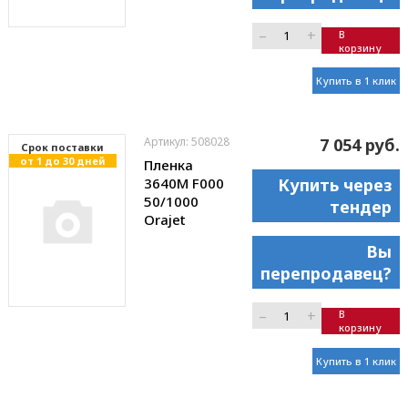
–
+
В
корзину
Купить в 1 клик
Артикул: 508028
7 054 руб.
Cрок поставки
от 1 до 30 дней
Пленка
3640M F000
Купить через
50/1000
тендер
Orajet
Вы
перепродавец?
–
+
В
корзину
Купить в 1 клик