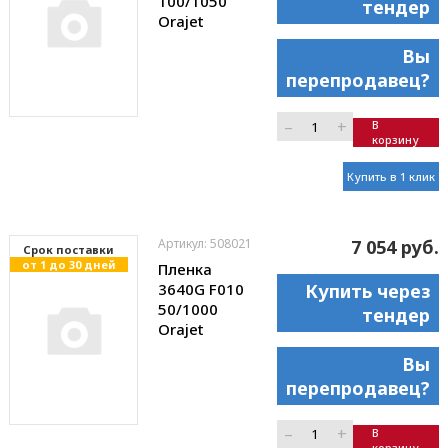
100/1050
тендер
Orajet
Вы
перепродавец?
–
+
В
корзину
Купить в 1 клик
Артикул: 508021
7 054 руб.
Cрок поставки
от 1 до 30 дней
Пленка
3640G F010
Купить через
50/1000
тендер
Orajet
Вы
перепродавец?
–
+
В
корзину