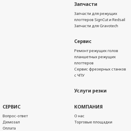
Запчасти
Запчасти для режущих
плоттеров SignCut и Redsail
Запчасти для Gravotech
Сервис
Ремонт режущих голов
планшетных режущих
плоттеров
Сервис фрезерных станков
с ЧПУ
Услуги резки
СЕРВИС
КОМПАНИЯ
Вопрос-ответ
О нас
Демозал
Торговые площадки
Оплата