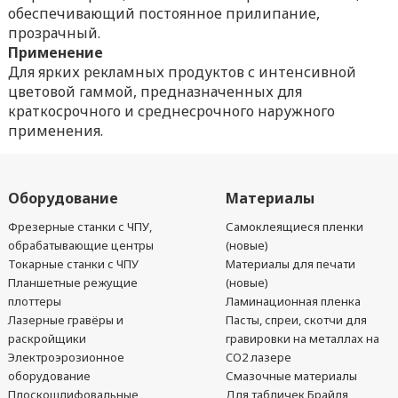
обеспечивающий постоянное прилипание,
прозрачный.
Применение
Для ярких рекламных продуктов с интенсивной
цветовой гаммой, предназначенных для
краткосрочного и среднесрочного наружного
применения.
Оборудование
Материалы
Фрезерные станки с ЧПУ,
Самоклеящиеся пленки
обрабатывающие центры
(новые)
Токарные станки с ЧПУ
Материалы для печати
Планшетные режущие
(новые)
плоттеры
Ламинационная пленка
Лазерные гравёры и
Пасты, спреи, скотчи для
раскройщики
гравировки на металлах на
Электроэрозионное
CO2 лазере
оборудование
Смазочные материалы
Плоскошлифовальные
Для табличек Брайля