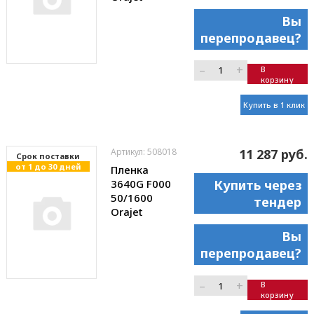
Вы
перепродавец?
–
+
В
корзину
Купить в 1 клик
Артикул: 508018
11 287 руб.
Cрок поставки
от 1 до 30 дней
Пленка
3640G F000
Купить через
50/1600
тендер
Orajet
Вы
перепродавец?
–
+
В
корзину