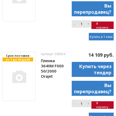
Вы
перепродавец?
–
+
В
корзину
Купить в 1 клик
Артикул: 508034
14 109 руб.
Cрок поставки
от 1 до 30 дней
Пленка
3640M F000
Купить через
50/2000
тендер
Orajet
Вы
перепродавец?
–
+
В
корзину