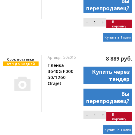
Вы
перепродавец?
–
+
В
корзину
Купить в 1 клик
Артикул: 508015
8 889 руб.
Cрок поставки
от 1 до 30 дней
Пленка
3640G F000
Купить через
50/1260
тендер
Orajet
Вы
перепродавец?
–
+
В
корзину
Купить в 1 клик