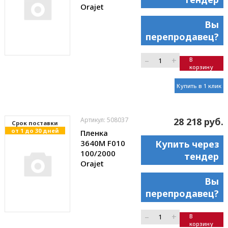
Orajet
Вы
перепродавец?
–
+
В
корзину
Купить в 1 клик
Артикул: 508037
28 218 руб.
Cрок поставки
от 1 до 30 дней
Пленка
3640M F010
Купить через
100/2000
тендер
Orajet
Вы
перепродавец?
–
+
В
корзину