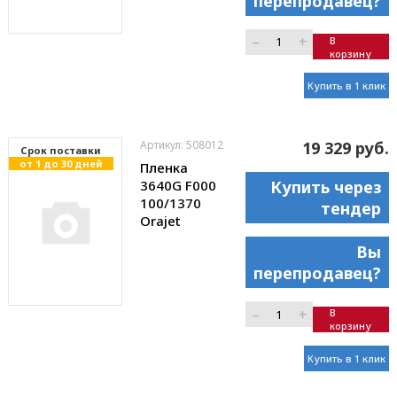
перепродавец?
–
+
В
корзину
Купить в 1 клик
Артикул: 508012
19 329 руб.
Cрок поставки
от 1 до 30 дней
Пленка
3640G F000
Купить через
100/1370
тендер
Orajet
Вы
перепродавец?
–
+
В
корзину
Купить в 1 клик