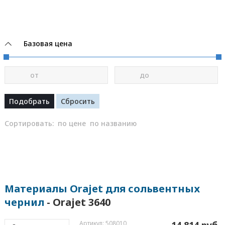
Базовая цена
от
до
Сортировать:
по цене
по названию
Материалы Orajet для сольвентных
чернил
- Orajet 3640
Артикул: 508010