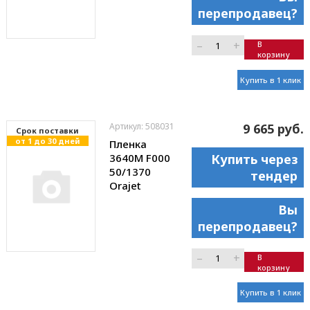
перепродавец?
–
+
В
корзину
Купить в 1 клик
Артикул: 508031
9 665 руб.
Cрок поставки
от 1 до 30 дней
Пленка
3640M F000
Купить через
50/1370
тендер
Orajet
Вы
перепродавец?
–
+
В
корзину
Купить в 1 клик