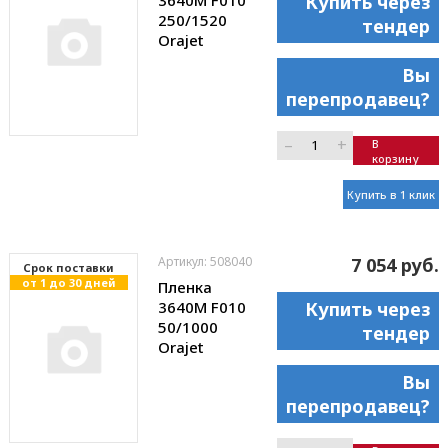
Купить через
250/1520
тендер
Orajet
Вы
перепродавец?
–
+
В
корзину
Купить в 1 клик
Артикул: 508040
7 054 руб.
Cрок поставки
от 1 до 30 дней
Пленка
3640M F010
Купить через
50/1000
тендер
Orajet
Вы
перепродавец?