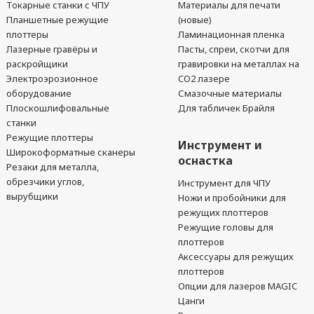
Токарные станки с ЧПУ
Материалы для печати
Планшетные режущие
(новые)
плоттеры
Ламинационная пленка
Лазерные гравёры и
Пасты, спреи, скотчи для
раскройщики
гравировки на металлах на
Электроэрозионное
CO2 лазере
оборудование
Смазочные материалы
Плоскошлифовальные
Для табличек Брайля
станки
Режущие плоттеры
Инструмент и
Широкоформатные сканеры
оснастка
Резаки для металла,
обрезчики углов,
Инструмент для ЧПУ
вырубщики
Ножи и пробойники для
режущих плоттеров
Режущие головы для
плоттеров
Аксессуары для режущих
плоттеров
Опции для лазеров MAGIC
Цанги