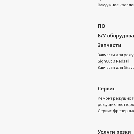
Вакуумное крепле
ПО
Б/У оборудов
Запчасти
Запчасти для реж
SignCut и Redsail
Запчасти для Grav
Сервис
Ремонт режущих г
режущих плоттер
Сервис фрезерных
Услуги резки