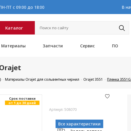
Н-ПТ с 09:00 до 18:00
В на
Каталог
Материалы
Запчасти
Сервис
ПО
Orajet
)
Материалы Orajet для сольвентных чернил
Orajet 3551
Пленка 3551G 
Cрок поставки
от 1 до 30 дней
Артикул: 508070
Все характеристики