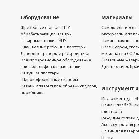
Оборудование
Материалы
Фрезерные станки с ЧПУ,
Самоклеящиеся пл
обрабатывающие центры
Материалы для печ
Токарные станки с ЧПУ
Ламинационная п
Планшетные режущие плоттеры
Пасты, спреи, скот
Лазерные гравёры и раскройщики
металлах на CO2 л
Электроэрозионное оборудование
Смазочные матер
Плоскошлифовальные станки
Для табличек Бра
Режущие плоттеры
Широкоформатные сканеры
Резаки для металла, обрезчики углов,
Инструмент и
вырубщики
Инструмент для Ч
Ножи и пробойник
плоттеров
Режущие головы д
Аксессуары для р
Опции для лазеро
Цанги