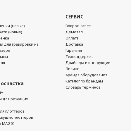
СЕРВИС
енки (новые)
Вопрос-ответ
ати (новые)
Демозал
ленка
Оплата
чи для гравировки на
Доставка
азере
Гарантия
иалы
Техподдержка
йля
Драйвера и инструкции
Лизинг
Аренда оборудования
Каталог по брендам
 оснастка
Словарь терминов
ПУ
и для режущих
ля плоттеров
ежущих плоттеров
в MAGIC