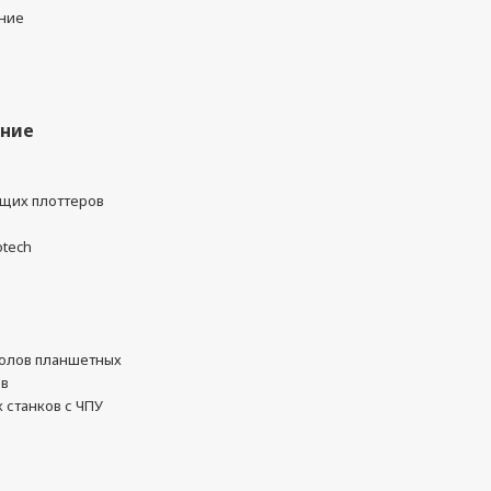
ние
ание
ущих плоттеров
otech
олов планшетных
ов
 станков с ЧПУ