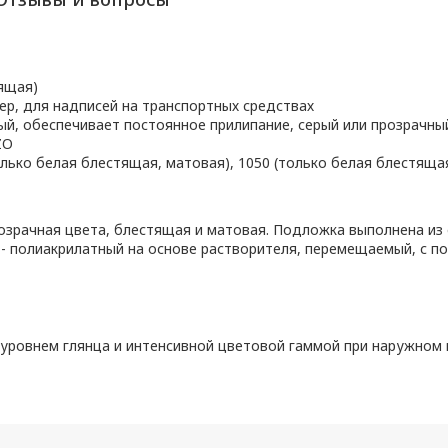
тящая)
р, для надписей на транспортных средствах
й, обеспечивает постоянное прилипание, серый или прозрачны
ZO
только белая блестящая, матовая), 1050 (только белая блестяща
озрачная цвета, блестящая и матовая. Подложка выполнена из
й - полиакрилатный на основе растворителя, перемещаемый, с п
уровнем глянца и интенсивной цветовой гаммой при наружном 