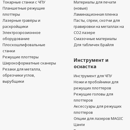
Токарные станки с ЧПУ
Материалы для печати
Планшетные режущие
(новые)
плоттеры
Ламинационная пленка
Лазерные гравёры и
Пасты, спреи, скотчи для
раскройщики
гравировки на металлах на
Электроэрозионное
CO2 лазере
оборудование
Смазочные материалы
Плоскошлифовальные
Для табличек Брайля
станки
Режущие плоттеры
Инструмент и
Широкоформатные сканеры
оснастка
Резаки для металла,
обрезчики углов,
Инструмент для ЧПУ
вырубщики
Ножи и пробойники для
режущих плоттеров
Режущие головы для
плоттеров
Аксессуары для режущих
плоттеров
Опции для лазеров MAGIC
Цанги