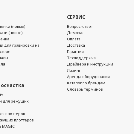
СЕРВИС
енки (новые)
Вопрос-ответ
ати (новые)
Демозал
ленка
Оплата
чи для гравировки на
Доставка
азере
Гарантия
иалы
Техподдержка
йля
Драйвера и инструкции
Лизинг
Аренда оборудования
Каталог по брендам
 оснастка
Словарь терминов
ПУ
и для режущих
ля плоттеров
ежущих плоттеров
в MAGIC