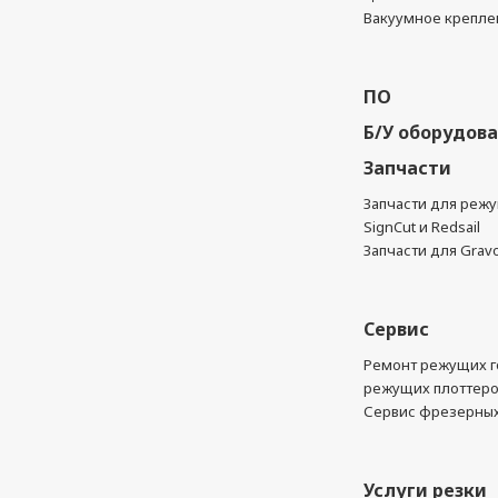
Вакуумное крепле
ПО
Б/У оборудов
Запчасти
Запчасти для реж
SignCut и Redsail
Запчасти для Grav
Сервис
Ремонт режущих г
режущих плоттер
Сервис фрезерных
Услуги резки