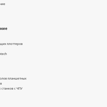
ние
ание
ущих плоттеров
otech
олов планшетных
ов
 станков с ЧПУ