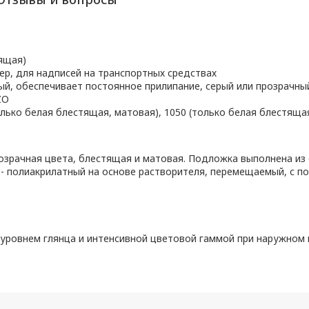
тящая)
р, для надписей на транспортных средствах
й, обеспечивает постоянное прилипание, серый или прозрачны
ZO
только белая блестящая, матовая), 1050 (только белая блестяща
озрачная цвета, блестящая и матовая. Подложка выполнена из
й - полиакрилатный на основе растворителя, перемещаемый, с п
уровнем глянца и интенсивной цветовой гаммой при наружном 