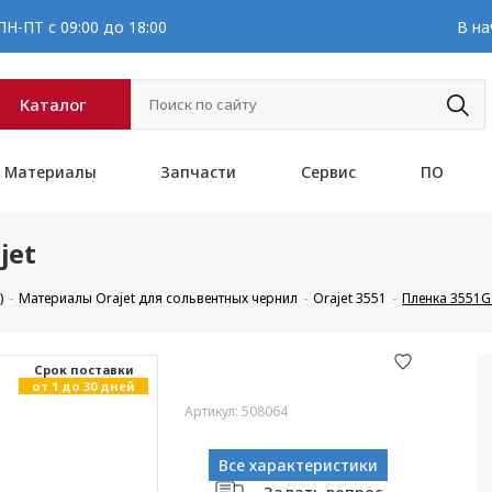
Н-ПТ с 09:00 до 18:00
В на
Каталог
Материалы
Запчасти
Сервис
ПО
jet
)
Материалы Orajet для сольвентных чернил
Orajet 3551
Пленка 3551G 
Cрок поставки
от 1 до 30 дней
Артикул: 508064
Все характеристики