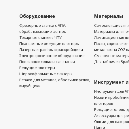
Оборудование
Материалы
Фрезерные станки с ЧПУ,
Самоклеящиеся пл
обрабатывающие центры
Материалы для печ
Токарные станки с ЧПУ
Ламинационная п
Планшетные режущие плоттеры
Пасты, спреи, скот
Лазерные гравёры и раскройщики
металлах на CO2 л
Электроэрозионное оборудование
Смазочные матер
Плоскошлифовальные станки
Для табличек Бра
Режущие плоттеры
Широкоформатные сканеры
Резаки для металла, обрезчики углов,
Инструмент и
вырубщики
Инструмент для Ч
Ножи и пробойник
плоттеров
Режущие головы д
Аксессуары для р
Опции для лазеро
Цанги