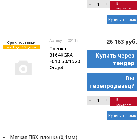
–
+
В
корзину
Купить в 1 клик
Артикул: 508115
26 163 руб.
Cрок поставки
от 1 до 30 дней
Пленка
3164XGRA
Купить через
F010 50/1520
тендер
Orajet
Вы
перепродавец?
–
+
В
корзину
Купить в 1 клик
Мягкая ПВХ-пленка (0,1мм)