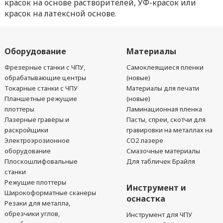
красок на основе растворителей, УФ-красок или
красок на латексной основе.
Оборудование
Материалы
Фрезерные станки с ЧПУ,
Самоклеящиеся пленки
обрабатывающие центры
(новые)
Токарные станки с ЧПУ
Материалы для печати
Планшетные режущие
(новые)
плоттеры
Ламинационная пленка
Лазерные гравёры и
Пасты, спреи, скотчи для
раскройщики
гравировки на металлах на
Электроэрозионное
CO2 лазере
оборудование
Смазочные материалы
Плоскошлифовальные
Для табличек Брайля
станки
Режущие плоттеры
Инструмент и
Широкоформатные сканеры
оснастка
Резаки для металла,
обрезчики углов,
Инструмент для ЧПУ