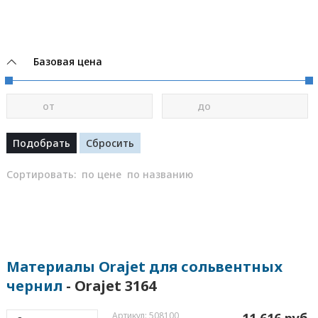
Базовая цена
от
до
Сортировать:
по цене
по названию
Материалы Orajet для сольвентных
чернил
- Orajet 3164
Артикул: 508100