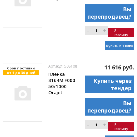
Вы
перепродавец?
–
+
В
корзину
Купить в 1 клик
Артикул: 508108
11 616 руб.
Cрок поставки
от 1 до 30 дней
Пленка
3164M F000
Купить через
50/1000
тендер
Orajet
Вы
перепродавец?
–
+
В
корзину