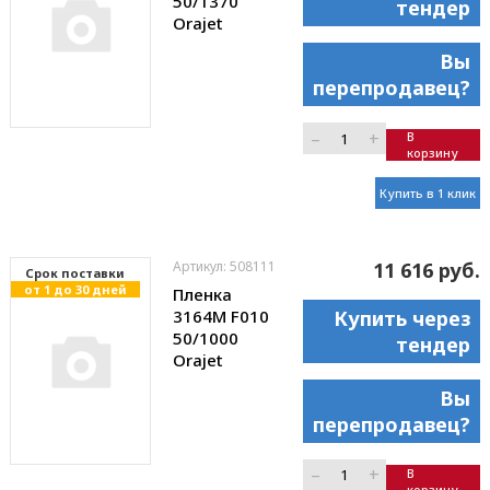
50/1370
тендер
Orajet
Вы
перепродавец?
–
+
В
корзину
Купить в 1 клик
Артикул: 508111
11 616 руб.
Cрок поставки
от 1 до 30 дней
Пленка
3164M F010
Купить через
50/1000
тендер
Orajet
Вы
перепродавец?
–
+
В
корзину