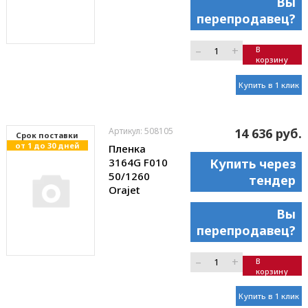
Вы
перепродавец?
–
+
В
корзину
Купить в 1 клик
Артикул: 508105
14 636 руб.
Cрок поставки
от 1 до 30 дней
Пленка
3164G F010
Купить через
50/1260
тендер
Orajet
Вы
перепродавец?
–
+
В
корзину
Купить в 1 клик