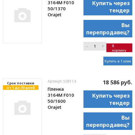
3164M F010
Купить через
50/1370
тендер
Orajet
Вы
перепродавец?
–
+
В
корзину
Купить в 1 клик
Артикул: 508114
18 586 руб.
Cрок поставки
от 1 до 30 дней
Пленка
3164M F010
Купить через
50/1600
тендер
Orajet
Вы
перепродавец?