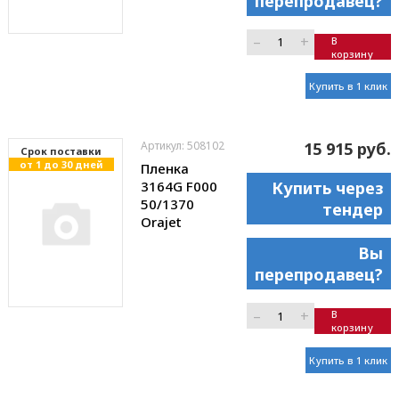
перепродавец?
–
+
В
корзину
Купить в 1 клик
Артикул: 508102
15 915 руб.
Cрок поставки
от 1 до 30 дней
Пленка
3164G F000
Купить через
50/1370
тендер
Orajet
Вы
перепродавец?
–
+
В
корзину
Купить в 1 клик