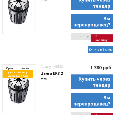
тендер
Вы
перепродавец?
–
+
В
корзину
Купить в 1 клик
Артикул: 46503
1 380 руб.
Cрок поставки
уточняйте у
Цанга ER8 2
менеджеров
мм
Купить через
тендер
Вы
перепродавец?