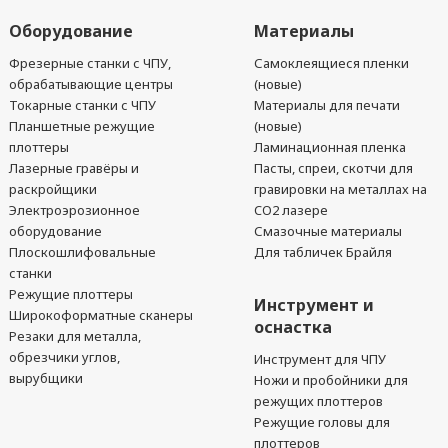
Оборудование
Материалы
Фрезерные станки с ЧПУ,
Самоклеящиеся пленки
обрабатывающие центры
(новые)
Токарные станки с ЧПУ
Материалы для печати
Планшетные режущие
(новые)
плоттеры
Ламинационная пленка
Лазерные гравёры и
Пасты, спреи, скотчи для
раскройщики
гравировки на металлах на
Электроэрозионное
CO2 лазере
оборудование
Смазочные материалы
Плоскошлифовальные
Для табличек Брайля
станки
Режущие плоттеры
Инструмент и
Широкоформатные сканеры
оснастка
Резаки для металла,
обрезчики углов,
Инструмент для ЧПУ
вырубщики
Ножи и пробойники для
режущих плоттеров
Режущие головы для
плоттеров