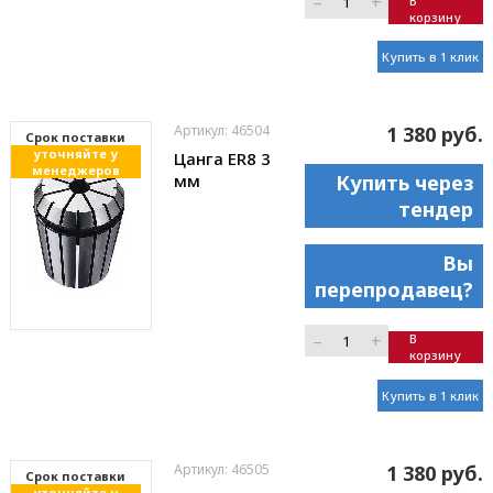
–
+
В
корзину
Купить в 1 клик
Артикул: 46504
1 380 руб.
Cрок поставки
уточняйте у
Цанга ER8 3
менеджеров
мм
Купить через
тендер
Вы
перепродавец?
–
+
В
корзину
Купить в 1 клик
Артикул: 46505
1 380 руб.
Cрок поставки
уточняйте у