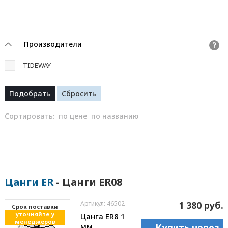
Производители
?
TIDEWAY
Сортировать:
по цене
по названию
Цанги ER
- Цанги ER08
Артикул: 46502
1 380 руб.
Cрок поставки
уточняйте у
Цанга ER8 1
менеджеров
мм
Купить через