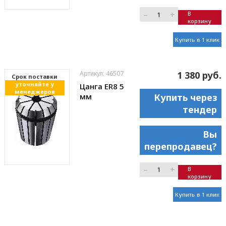
–
+
В
корзину
Купить в 1 клик
Артикул: 46507
1 380 руб.
Cрок поставки
уточняйте у
Цанга ER8 5
менеджеров
мм
Купить через
тендер
Вы
перепродавец?
–
+
В
корзину
Купить в 1 клик