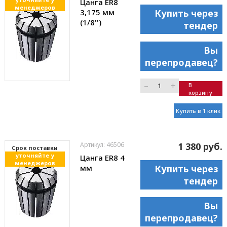
Цанга ER8
менеджеров
3,175 мм
Купить через
(1/8'')
тендер
Вы
перепродавец?
–
+
В
корзину
Купить в 1 клик
Артикул: 46506
1 380 руб.
Cрок поставки
уточняйте у
Цанга ER8 4
менеджеров
мм
Купить через
тендер
Вы
перепродавец?