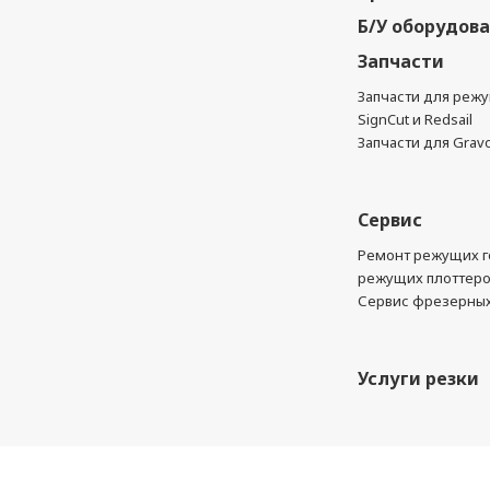
Б/У оборудов
Запчасти
Запчасти для реж
SignCut и Redsail
Запчасти для Grav
Сервис
Ремонт режущих г
режущих плоттер
Сервис фрезерных
Услуги резки