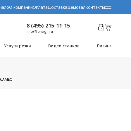
чало
О компании
Оплата
Доставка
Демозал
Контакты
8 (495) 215-11-15
info@forsign.ru
Услуги резки
Видео станков
Лизинг
в CAMEO