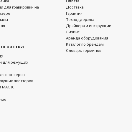
ленка
Оплата
чи для гравировки на
Доставка
азере
Гарантия
иалы
Техподдержка
йля
Драйвера и инструкции
Лизинг
Аренда оборудования
Каталог по брендам
 оснастка
Словарь терминов
ПУ
и для режущих
ля плоттеров
ежущих плоттеров
в MAGIC
ние