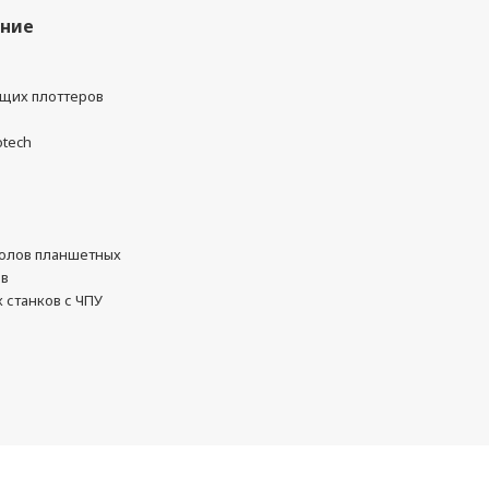
ание
ущих плоттеров
otech
олов планшетных
ов
 станков с ЧПУ