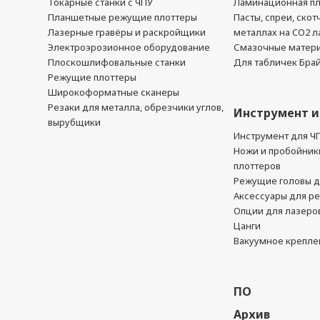
Токарные станки с ЧПУ
Ламинационная п
Планшетные режущие плоттеры
Пасты, спреи, скот
Лазерные гравёры и раскройщики
металлах на CO2 л
Электроэрозионное оборудование
Смазочные матер
Плоскошлифовальные станки
Для табличек Бра
Режущие плоттеры
Широкоформатные сканеры
Резаки для металла, обрезчики углов,
Инструмент и
вырубщики
Инструмент для Ч
Ножи и пробойник
плоттеров
Режущие головы д
Аксессуары для р
Опции для лазеро
Цанги
Вакуумное крепле
ПО
Архив