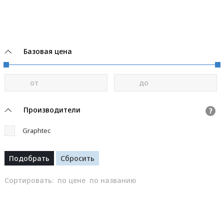
Базовая цена
от
до
Производители
?
Graphtec
Сортировать:
по цене
по названию