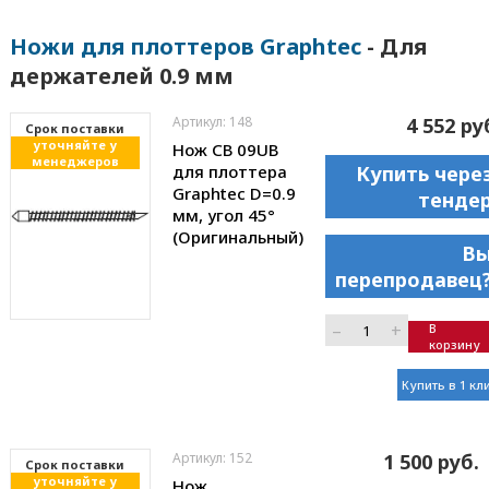
Ножи для плоттеров Graphtec
- Для
держателей 0.9 мм
Артикул: 148
4 552 ру
Cрок поставки
уточняйте у
Нож CB 09UB
менеджеров
для плоттера
Купить чере
Graphtec D=0.9
тенде
мм, угол 45°
(Оригинальный)
В
перепродавец
–
+
В
корзину
Купить в 1 кл
Артикул: 152
1 500 руб.
Cрок поставки
уточняйте у
Нож