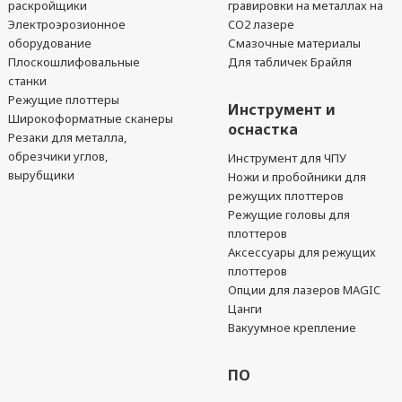
раскройщики
гравировки на металлах на
Электроэрозионное
CO2 лазере
оборудование
Смазочные материалы
Плоскошлифовальные
Для табличек Брайля
станки
Режущие плоттеры
Инструмент и
Широкоформатные сканеры
оснастка
Резаки для металла,
обрезчики углов,
Инструмент для ЧПУ
вырубщики
Ножи и пробойники для
режущих плоттеров
Режущие головы для
плоттеров
Аксессуары для режущих
плоттеров
Опции для лазеров MAGIC
Цанги
Вакуумное крепление
ПО