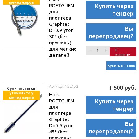
менеджеров
ROETGUEN
Купить через
для
тендер
плоттера
Graphtec
Вы
D=0.9 угол
перепродавец?
30° (без
пружины)
для мелких
–
+
В
деталей
корзину
Купить в 1 клик
Артикул: 152152
1 500 руб.
Cрок поставки
уточняйте у
Нож
менеджеров
ROETGUEN
Купить через
для
тендер
плоттера
Graphtec
Вы
D=0.9 угол
перепродавец?
45° (без
пружины)