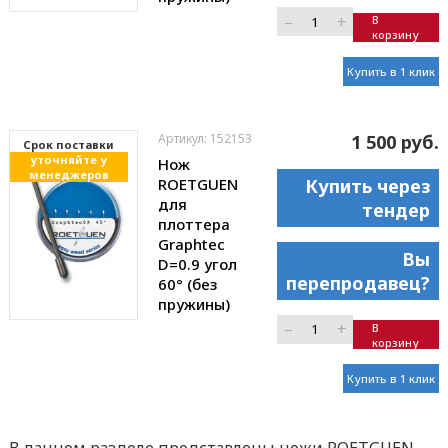
–
+
В
корзину
Купить в 1 клик
Артикул: 152153
1 500 руб.
Cрок поставки
уточняйте у
Нож
менеджеров
ROETGUEN
Купить через
для
тендер
плоттера
Graphtec
Вы
D=0.9 угол
перепродавец?
60° (без
пружины)
–
+
В
корзину
Купить в 1 клик