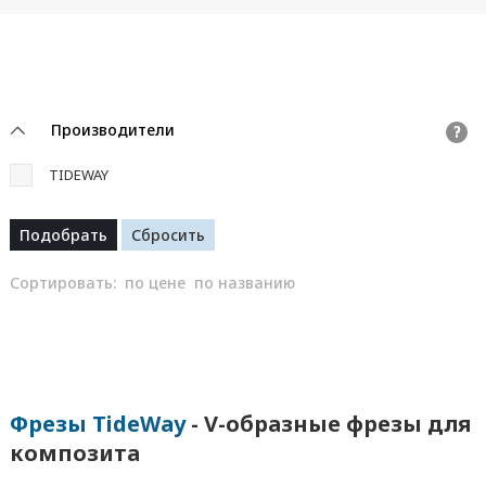
Производители
?
TIDEWAY
Сортировать:
по цене
по названию
Фрезы TideWay
- V-образные фрезы для
композита