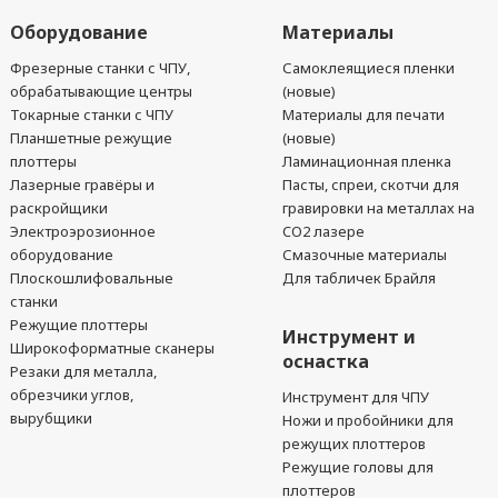
Оборудование
Материалы
Фрезерные станки с ЧПУ,
Самоклеящиеся пленки
обрабатывающие центры
(новые)
Токарные станки с ЧПУ
Материалы для печати
Планшетные режущие
(новые)
плоттеры
Ламинационная пленка
Лазерные гравёры и
Пасты, спреи, скотчи для
раскройщики
гравировки на металлах на
Электроэрозионное
CO2 лазере
оборудование
Смазочные материалы
Плоскошлифовальные
Для табличек Брайля
станки
Режущие плоттеры
Инструмент и
Широкоформатные сканеры
оснастка
Резаки для металла,
обрезчики углов,
Инструмент для ЧПУ
вырубщики
Ножи и пробойники для
режущих плоттеров
Режущие головы для
плоттеров