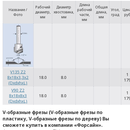
Длина
Рабочий
Диаметр
Общая
Название /
рабочей
Угол,
Цен
диаметр,
хвостовика,
длина,
Фото
части,
град
ру
мм
мм
мм
мм
V135 Z2
1
8x18x3,3x2
18.0
8.0
17
(DxdxhxL)
V90 Z2
1
8x18x8x3
18.0
8.0
17
(DxdxhxL)
V-образные фрезы (V-образные фрезы по
пластику, V-образные фрезы по дереву) Вы
сможете купить в компании «Форсайн».