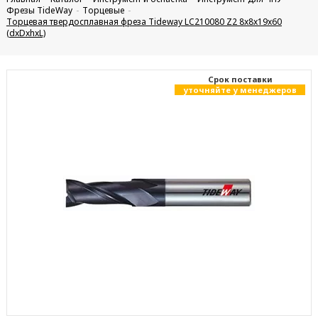
Фрезы TideWay
Торцевые
Торцевая твердосплавная фреза Tideway LC210080 Z2 8x8x19x60
(dxDxhxL)
Cрок поставки
уточняйте у менеджеров