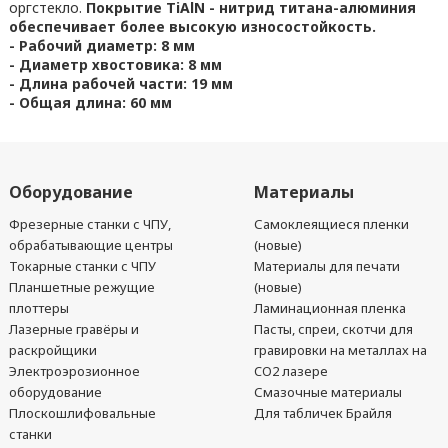
оргстекло.
Покрытие TiAlN - нитрид титана-алюминия
обеспечивает более высокую износостойкость.
- Рабочий диаметр: 8 мм
- Диаметр хвостовика: 8 мм
- Длина рабочей части: 19 мм
- Общая длина: 60 мм
Оборудование
Материалы
Фрезерные станки с ЧПУ,
Самоклеящиеся пленки
обрабатывающие центры
(новые)
Токарные станки с ЧПУ
Материалы для печати
Планшетные режущие
(новые)
плоттеры
Ламинационная пленка
Лазерные гравёры и
Пасты, спреи, скотчи для
раскройщики
гравировки на металлах на
Электроэрозионное
CO2 лазере
оборудование
Смазочные материалы
Плоскошлифовальные
Для табличек Брайля
станки