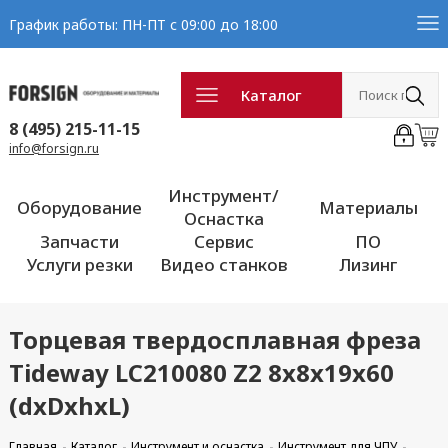
График работы: ПН-ПТ с 09:00 до 18:00
Каталог
8 (495) 215-11-15
info@forsign.ru
Инструмент/
Оборудование
Материалы
Оснастка
Запчасти
Сервис
ПО
Услуги резки
Видео станков
Лизинг
Торцевая твердосплавная фреза
Tideway LC210080 Z2 8x8x19x60
(dxDxhxL)
Главная
Каталог
Инструмент и оснастка
Инструмент для ЧПУ