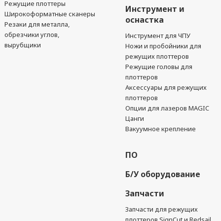
Режущие плоттеры
Инструмент и
Широкоформатные сканеры
оснастка
Резаки для металла,
обрезчики углов,
Инструмент для ЧПУ
вырубщики
Ножи и пробойники для
режущих плоттеров
Режущие головы для
плоттеров
Аксессуары для режущих
плоттеров
Опции для лазеров MAGIC
Цанги
Вакуумное крепление
ПО
Б/У оборудование
Запчасти
Запчасти для режущих
плоттеров SignCut и Redsail